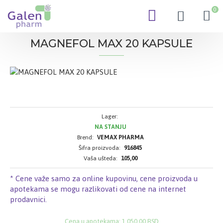
0
MAGNEFOL MAX 20 KAPSULE
Lager:
NA STANJU
Brend:
VEMAX PHARMA
Šifra proizvoda:
916845
Vaša ušteda:
105,00
* Cene važe samo za online kupovinu, cene proizvoda u
apotekama se mogu razlikovati od cene na internet
prodavnici.
Cena u apotekama: 1.050,00 RSD