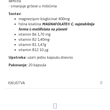
deficita
• smanjuje grčeve u mišićima
Sastav:
magnezijum bisglicinat 400mg
folna kiselina
MAGNAFOLATE® C, najstabilnija
forma L-metilfolata na planeti
vitamin B6 1,70 mg
vitamin B2 1,40mg
vitamin B1 1,47g
vitamin B12 10 μg
Upotreba:
uzeti jednu kapsulu dnevno.
Pakovanje:
20 kapsula
ISKUSTVA