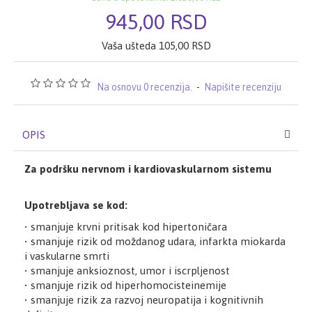
945,00 RSD
Vaša ušteda 105,00 RSD
Na osnovu 0 recenzija.
-
Napišite recenziju
OPIS
Za podršku nervnom i kardiovaskularnom sistemu
Upotrebljava se kod:
• smanjuje krvni pritisak kod hipertoničara
• smanjuje rizik od moždanog udara, infarkta miokarda
i vaskularne smrti
• smanjuje anksioznost, umor i iscrpljenost
• smanjuje rizik od hiperhomocisteinemije
• smanjuje rizik za razvoj neuropatija i kognitivnih