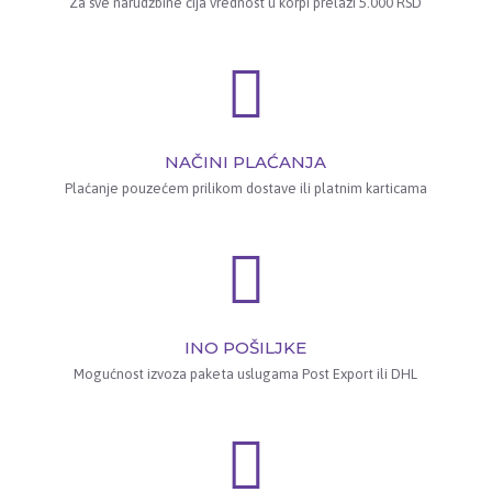
Za sve narudžbine čija vrednost u korpi prelazi 5.000 RSD
NAČINI PLAĆANJA
Plaćanje pouzećem prilikom dostave ili platnim karticama
INO POŠILJKE
Mogućnost izvoza paketa uslugama Post Export ili DHL