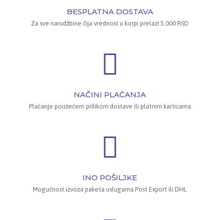
BESPLATNA DOSTAVA
Za sve narudžbine čija vrednost u korpi prelazi 5.000 RSD
NAČINI PLAĆANJA
Plaćanje pouzećem prilikom dostave ili platnim karticama
INO POŠILJKE
Mogućnost izvoza paketa uslugama Post Export ili DHL