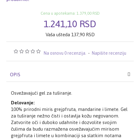
Cena u apotekama: 1.379,00 RSD
1.241,10 RSD
Vaša ušteda 137,90 RSD
Na osnovu 0 recenzija.
-
Napišite recenziju
OPIS
Osvežavajući gel za tuširanje.
Delovanje:
100% prirodni miris grejpfruta, mandarine i limete. Gel
za tuširanje nežno čisti i ostavlja kožu negovanom.
Zatvorite oči i duboko udahnite i dozvolite svojim
čulima da budu razmažena osvežavajućim mirisom
grejpfruta i limete u kombinaciji sa slatkim notama