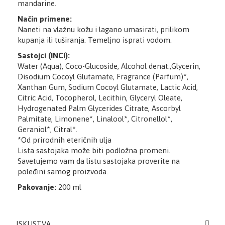
mandarine.
Način primene:
Naneti na vlažnu kožu i lagano umasirati, prilikom
kupanja ili tuširanja. Temeljno isprati vodom.
Sastojci (INCI):
Water (Aqua), Coco-Glucoside, Alcohol denat.,Glycerin,
Disodium Cocoyl Glutamate, Fragrance (Parfum)*,
Xanthan Gum, Sodium Cocoyl Glutamate, Lactic Acid,
Citric Acid, Tocopherol, Lecithin, Glyceryl Oleate,
Hydrogenated Palm Glycerides Citrate, Ascorbyl
Palmitate, Limonene*, Linalool*, Citronellol*,
Geraniol*, Citral*.
*Od prirodnih eteričnih ulja
Lista sastojaka može biti podložna promeni.
Savetujemo vam da listu sastojaka proverite na
poleđini samog proizvoda.
Pakovanje:
200 ml
ISKUSTVA