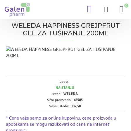
0
WELEDA HAPPINESS GREJPFRUT
GEL ZA TUŠIRANJE 200ML
Lager:
NA STANJU
Brend:
WELEDA
Šifra proizvoda:
43585
Vaša ušteda:
137,90
* Cene važe samo za online kupovinu, cene proizvoda u
apotekama se mogu razlikovati od cene na internet
prodavnici.