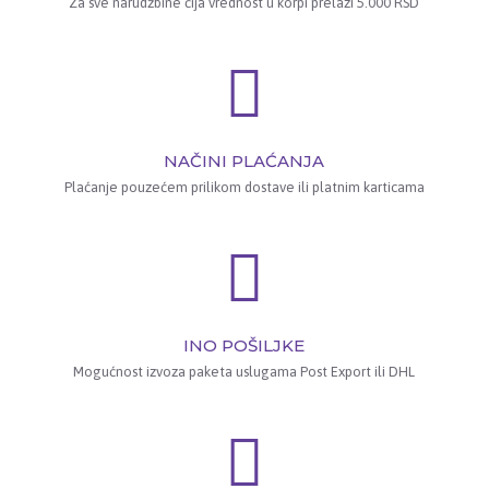
Za sve narudžbine čija vrednost u korpi prelazi 5.000 RSD
NAČINI PLAĆANJA
Plaćanje pouzećem prilikom dostave ili platnim karticama
INO POŠILJKE
Mogućnost izvoza paketa uslugama Post Export ili DHL