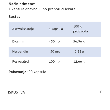
Način primene:
1 kapsula dnevno ili po preporuci lekara.
Sastav:
100 g
Aktivni sastojci
1 kapsula
proizvoda
Diosmin
450 mg
56,96 g
Hesperidin
50 mg
6,33 g
Resveratrol
100 mg
12,66 g
Pakovanje:
30 kapsula
ISKUSTVA