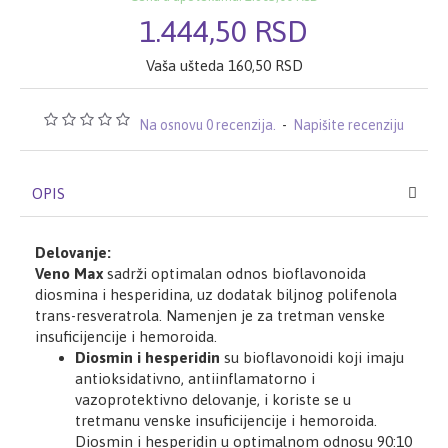
1.444,50 RSD
Vaša ušteda 160,50 RSD
Na osnovu 0 recenzija.
-
Napišite recenziju
OPIS
Delovanje:
Veno Max
sadrži optimalan odnos bioflavonoida
diosmina i hesperidina, uz dodatak biljnog polifenola
trans-resveratrola. Namenjen je za tretman venske
insuficijencije i hemoroida.
Diosmin i hesperidin
su bioflavonoidi koji imaju
antioksidativno, antiinflamatorno i
vazoprotektivno delovanje, i koriste se u
tretmanu venske insuficijencije i hemoroida.
Diosmin i hesperidin u optimalnom odnosu 90:10