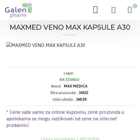
0
MAXMED VENO MAX KAPSULE A30
Lager:
NA STANJU
Brend:
MAX MEDICA
Šifra proizvoda:
34332
Vaša ušteda:
160,50
* Cene važe samo za online kupovinu, cene proizvoda u
apotekama se mogu razlikovati od cene na internet
prodavnici.
Cena u apotekama: 1.605,00 RSD