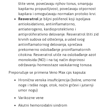
štite vene, povećavaju njihov tonus, smanjuju
kapilarnu propustljivost, povećavaju otpornost
kapilara i omogućavaju normalan protoko krvi.
Resveratrol
je biljni polifenol koji ispoljava
antioksidativno, antiinflamatorno,
antiaterogeno, kardioprotektivno i
antiproliferativno delovanje. Resveratrol štiti zid
krvnih sudova od oštećenja, a usled svog
antiinflamatornog delovanja, sprečava
prekomerno oslobađanje proinflamatornih
citokina. Resveratrol utiče na oslobađanje azot
monoksida (NO) i na taj način doprinosi
održavanju homeostaze vaskularnog tonusa.
Preporučuje se primena Veno Max cps kapsula:
Hronična venska insuficijencija (bolne, umorne
noge i teške noge, otok, noćni grčevi i jutarnji
umor nogu)
Varikozne vene
Akutni hemoroidalni sindrom