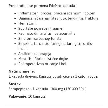
Preporučuje se primena EdeMax kapsula:
Inflamatorni procesi praćeni edemom i bolom
Uganuća, iščašenja, istegnuća, tendinitis, fraktura
Hematomi
Sportske povrede i traume
Reumatoidni artritis i osteoartritis
Sindrom karpalnog tunela
Sinuzitis, tonzilitis, faringitis, laringitis, otitis
media
Antibiotska terapija
Mastitis i fibrinocistične dojke
Postoperativno oticanje i bol
Način primene:
1 kapsula dnevno. Kapsule gutati cele sa 1 čašom vode.
Sastav:
Serapeptaza - 1 kapsula - 300 mg (120.000 SPU)
Pakovanje:
10 kapsula