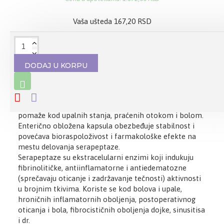
Vaša ušteda 167,20 RSD
OPIS
DODAJ U KORPU
Delovanje:
EdeMax
sadrži serapeptazu, aktivnosti 120.000 SPU u
jednoj kapsuli. Serapeptaza je proteolitički enzim koji
pomaže kod upalnih stanja, praćenih otokom i bolom.
Enterično obložena kapsula obezbeđuje stabilnost i
povećava bioraspoloživost i farmakološke efekte na
mestu delovanja serapeptaze.
Serapeptaze su ekstracelularni enzimi koji indukuju
fibrinolitičke, antiinflamatorne i antiedematozne
(sprečavaju oticanje i zadržavanje tečnosti) aktivnosti
u brojnim tkivima. Koriste se kod bolova i upale,
hroničnih inflamatornih oboljenja, postoperativnog
oticanja i bola, fibrocističnih oboljenja dojke, sinusitisa
i dr.