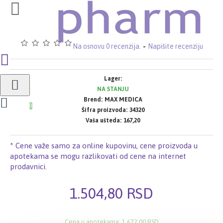
Na osnovu 0 recenzija.
-
Napišite recenziju
Lager:
NA STANJU
Brend:
MAX MEDICA
0
Šifra proizvoda:
34320
Vaša ušteda:
167,20
* Cene važe samo za online kupovinu, cene proizvoda u
apotekama se mogu razlikovati od cene na internet
prodavnici.
1.504,80 RSD
Cena u apotekama: 1.672,00 RSD