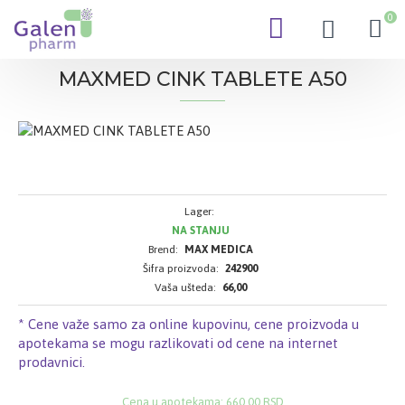
0
MAXMED CINK TABLETE A50
Lager:
NA STANJU
Brend:
MAX MEDICA
Šifra proizvoda:
242900
Vaša ušteda:
66,00
* Cene važe samo za online kupovinu, cene proizvoda u
apotekama se mogu razlikovati od cene na internet
prodavnici.
Cena u apotekama: 660,00 RSD