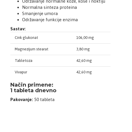
Održavanje normalne kože, kose i noktiju
Normalna sinteza proteina
Smanjenje umora
Održavanje funkcije enzima
Sastav:
Cink glukonat
106,00 mg
Magnezijum stearat
3,80 mg
Tabletoza
42,60 mg
Vivapur
42,60 mg
Način primene:
1 tableta dnevno
Pakovanje:
50 tableta