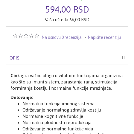
594,00 RSD
Vaša ušteda 66,00 RSD
Na osnovu 0 recenzija.
-
Napišite recenziju
OPIS
Cink
igra važnu ulogu u vitalnim funkcijama organizma
kao što su imuni sistem, zarastanja rana, stimulacija
formiranja kostiju i normalne funkcije mrežnjače.
Delovanje:
Normalna funkcija imunog sistema
Održavanje normalnog zdravlja kostiju
Normalne kognitivne funkcije
Normalna plodnost i reprodukcija
Održavanje normalne funkcije vida