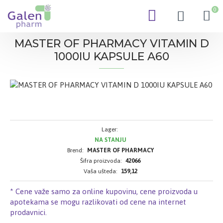
0
MASTER OF PHARMACY VITAMIN D
1000IU KAPSULE A60
Lager:
NA STANJU
Brend:
MASTER OF PHARMACY
Šifra proizvoda:
42066
Vaša ušteda:
159,12
* Cene važe samo za online kupovinu, cene proizvoda u
apotekama se mogu razlikovati od cene na internet
prodavnici.