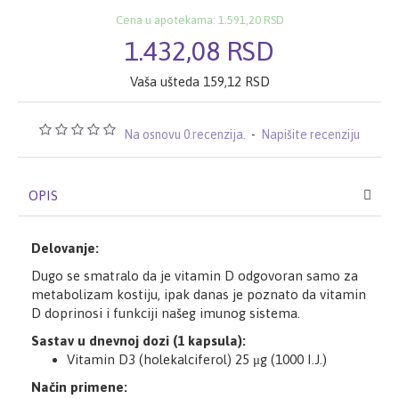
Cena u apotekama: 1.591,20 RSD
1.432,08 RSD
Vaša ušteda 159,12 RSD
Na osnovu 0 recenzija.
-
Napišite recenziju
OPIS
Delovanje:
Dugo se smatralo da je vitamin D odgovoran samo za
metabolizam kostiju, ipak danas je poznato da vitamin
D doprinosi i funkciji našeg imunog sistema.
Sastav u dnevnoj dozi (1 kapsula):
Vitamin D3 (holekalciferol) 25 μg (1000 I.J.)
Način primene: