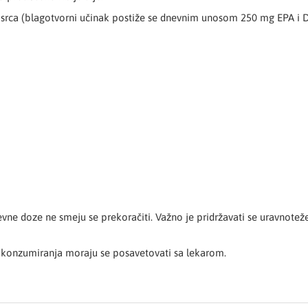
 srca (blagotvorni učinak postiže se dnevnim unosom 250 mg EPA i 
ne doze ne smeju se prekoračiti. Važno je pridržavati se uravnotežen
 konzumiranja moraju se posavetovati sa lekarom.