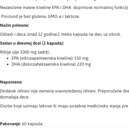
Nezasićene masne kiseline EPA i DHA doprinose normalnoj funkciji
Proizvod je bez glutena, GMO-a i laktoze.
Način primene:
Odrasli i deca iznad 12 godina:1 meka kapsula na dan, uz obrok.
Sastav u dnevnoj dozi (1 kapsula):
Riblje ulje 1000 mg sadrži:
EPA (eikozapentaenska kiselina) 330 mg;
DHA (dokozaheksaenska kiselina) 220 mg
Napomena:
Dodatak ishrani nije zamena uravnoteženoj ishrani. Preporučene dnev
domašaja dece.
Osobe koje uzimaju lekove ili imaju posebna medicinska stanja pre
Pakovanje:
60 kapsula.