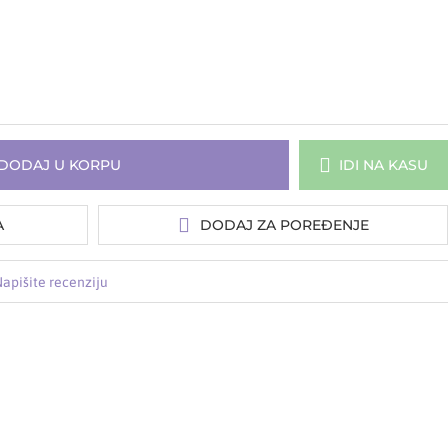
DODAJ U KORPU
IDI NA KASU
A
DODAJ ZA POREĐENJE
apišite recenziju