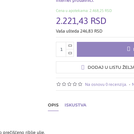
internet prodavnici.
Cena u apotekama: 2.468,25 RSD
2.221,43 RSD
Vaša ušteda 246,83 RSD
DODAJ U LISTU ŽELJ
Na osnovu 0 recenzija.
-
N
OPIS
ISKUSTVA
prečišćeno riblje ulje.