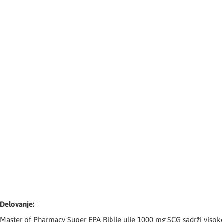
Delovanje:
Master of Pharmacy Super EPA Riblje ulje 1000 mg SCG sadrži visoko 