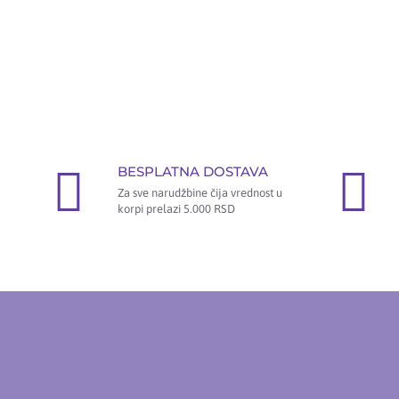
BESPLATNA DOSTAVA
Za sve narudžbine čija vrednost u
korpi prelazi 5.000 RSD