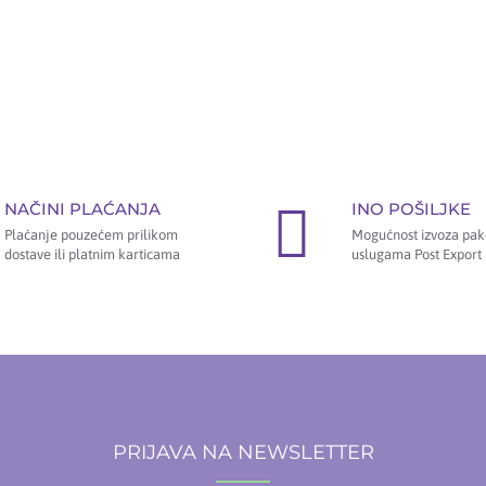
NAČINI PLAĆANJA
INO POŠILJKE
Plaćanje pouzećem prilikom
Mogućnost izvoza pak
dostave ili platnim karticama
uslugama Post Export 
PRIJAVA NA NEWSLETTER