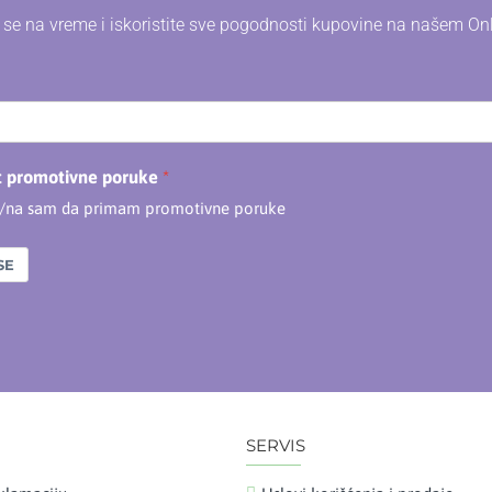
e se na vreme i iskoristite sve pogodnosti kupovine na našem On
t promotivne poruke
n/na sam da primam promotivne poruke
SE
SERVIS