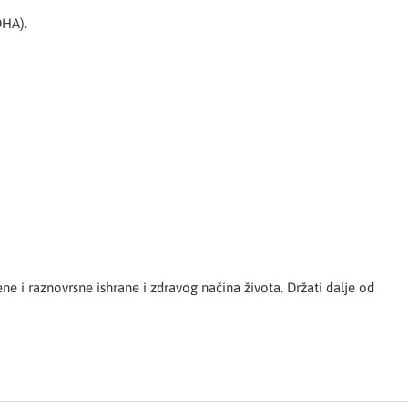
DHA).
e i raznovrsne ishrane i zdravog načina života. Držati dalje od