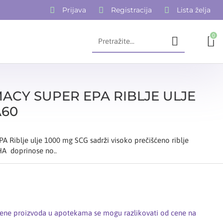
Prijava
Registracija
Lista želja
0
ACY SUPER EPA RIBLJE ULJE
A60
A Riblje ulje 1000 mg SCG sadrži visoko prečišćeno riblje
HA doprinose no..
cene proizvoda u apotekama se mogu razlikovati od cene na