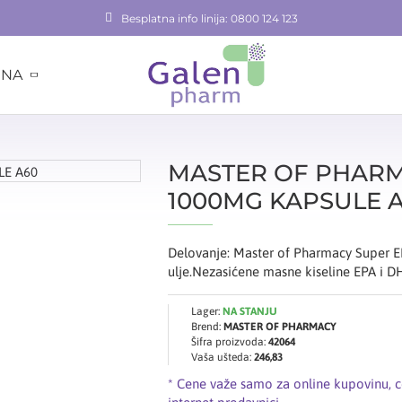
Besplatna info linija: 0800 124 123
INA
MASTER OF PHARM
1000MG KAPSULE 
Delovanje: Master of Pharmacy Super EP
ulje.Nezasićene masne kiseline EPA i D
Lager:
NA STANJU
Brend:
MASTER OF PHARMACY
Šifra proizvoda:
42064
Vaša ušteda:
246,83
* Cene važe samo za online kupovinu, 