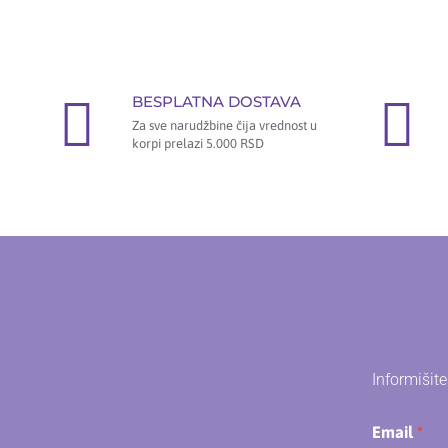
BESPLATNA DOSTAVA
Za sve narudžbine čija vrednost u
korpi prelazi 5.000 RSD
Informišit
Email