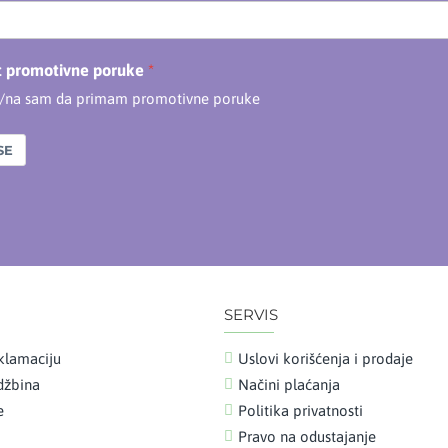
t promotivne poruke
n/na sam da primam promotivne poruke
SE
SERVIS
klamaciju
Uslovi korišćenja i prodaje
udžbina
Načini plaćanja
e
Politika privatnosti
Pravo na odustajanje