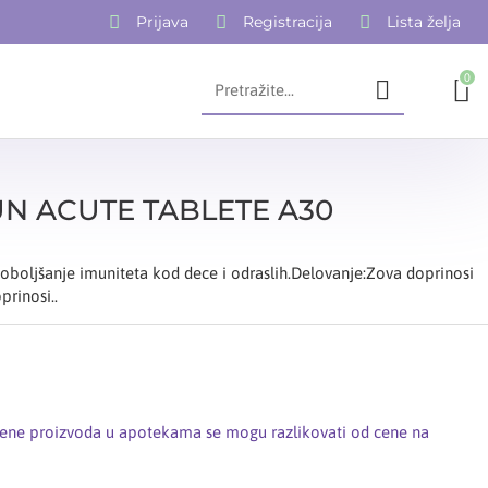
Prijava
Registracija
Lista želja
0
N ACUTE TABLETE A30
oboljšanje imuniteta kod dece i odraslih.Delovanje:Zova doprinosi
prinosi..
cene proizvoda u apotekama se mogu razlikovati od cene na