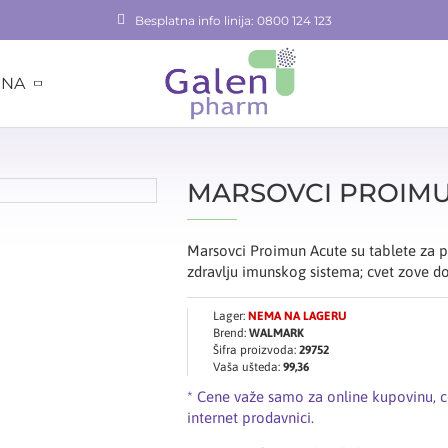
Besplatna info linija: 0800 124 123
INA
MARSOVCI PROIMU
Marsovci Proimun Acute su tablete za p
zdravlju imunskog sistema; cvet zove do
Lager:
NEMA NA LAGERU
Brend:
WALMARK
Šifra proizvoda:
29752
Vaša ušteda:
99,36
* Cene važe samo za online kupovinu, 
internet prodavnici.