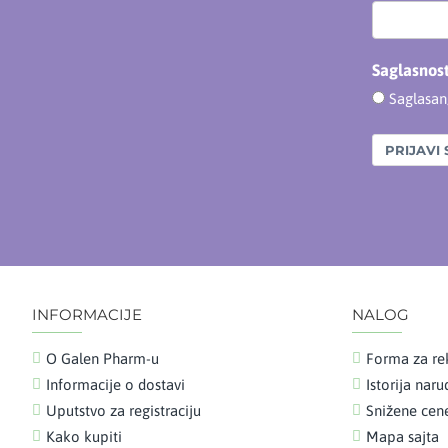
Saglasnos
Saglasa
PRIJAVI 
INFORMACIJE
NALOG
O Galen Pharm-u
Forma za re
Informacije o dostavi
Istorija nar
Uputstvo za registraciju
Snižene cen
Kako kupiti
Mapa sajta