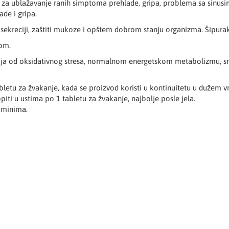
te za ublažavanje ranih simptoma prehlade, gripa, problema sa sinusim
de i gripa.
j sekreciji, zaštiti mukoze i opštem dobrom stanju organizma. Šipurak
vom.
elija od oksidativnog stresa, normalnom energetskom metabolizmu, sm
abletu za žvakanje, kada se proizvod koristi u kontinuitetu u dužem
ti u ustima po 1 tabletu za žvakanje, najbolje posle jela.
aminima.