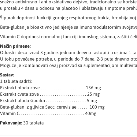
snažno antivirusno i antioksidativno dejstvo, tradicionalno se koris
u proseku 4 dana u odnosu na placebo i ublažavaju simptome prehla
Šipurak doprinosi funkciji gornjeg respiratornog trakta, bronhijalno
Beta-glukan je bioaktivno jedinjenje sa imunomodulatornim svojst
Vitamin C doprinosi normalnoj funkciji imunskog sistema, zaštiti ć
Način primene:
Odrasli i deca iznad 3 godine: jednom dnevno rastopiti u ustima 1 t
U toku povećane potrebe, u periodu do 7 dana, 2-3 puta dnevno otopi
Moguće je kombinovati ovaj proizvod sa suplementacijom multivit
Sastav:
1 tableta sadrži:
Ekstrakt ploda zove . . . . . . . . . . . . . . . . . . . . . 136 mg
Ekstrakt cveta zove . . . . . . . . . . . . . . . . . . . . . . 25 mg
Ekstrakt ploda šipurka . . . . . . . . . . . . . . . . . . . 5 mg
Beta-glukan iz gljivice Sacc. cerevisiae . . . . . 100 mg
Vitamin C . . . . . . . . . . . . . . . . . . . . . . . . . . . . . . 40mg
Pakovanje:
30 tableta