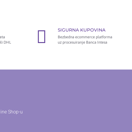
SIGURNA KUPOVINA
eta
Bezbedna ecommerce platforma
ili DHL
uz procesuiranje Banca Intesa
line Shop-u