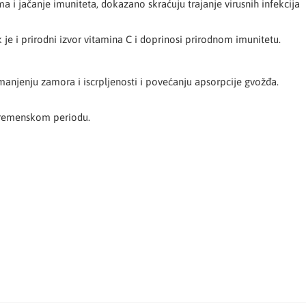
a i jačanje imuniteta, dokazano skraćuju trajanje virusnih infekcija
 je i prirodni izvor vitamina C i doprinosi prirodnom imunitetu.
anjenju zamora i iscrpljenosti i povećanju apsorpcije gvožđa.
 vremenskom periodu.