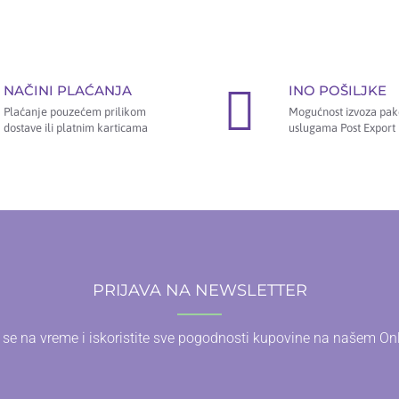
NAČINI PLAĆANJA
INO POŠILJKE
Plaćanje pouzećem prilikom
Mogućnost izvoza pak
dostave ili platnim karticama
uslugama Post Export 
PRIJAVA NA NEWSLETTER
e se na vreme i iskoristite sve pogodnosti kupovine na našem On