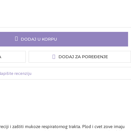
DODAJ U KORPU
A
DODAJ ZA POREĐENJE
apišite recenziju
iji i zaštiti mukoze respiratornog trakta. Plod i cvet zove imaju