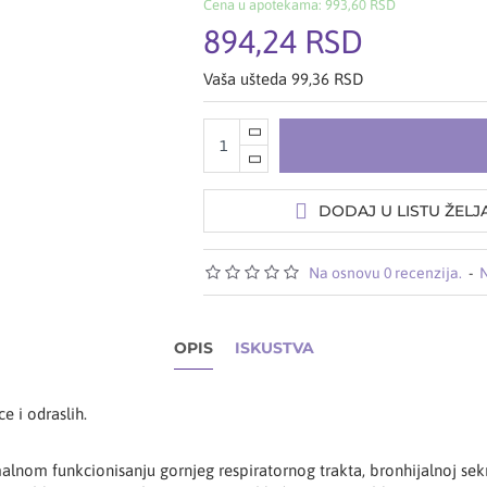
Cena u apotekama: 993,60 RSD
894,24 RSD
Vaša ušteda 99,36 RSD
DODAJ U LISTU ŽELJ
Na osnovu 0 recenzija.
-
N
OPIS
ISKUSTVA
 i odraslih.
nom funkcionisanju gornjeg respiratornog trakta, bronhijalnoj sekrec