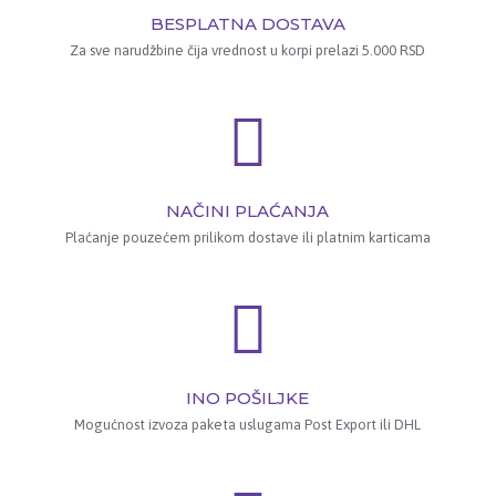
BESPLATNA DOSTAVA
Za sve narudžbine čija vrednost u korpi prelazi 5.000 RSD
NAČINI PLAĆANJA
Plaćanje pouzećem prilikom dostave ili platnim karticama
INO POŠILJKE
Mogućnost izvoza paketa uslugama Post Export ili DHL