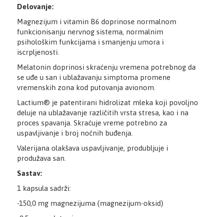
Delovanje:
Magnezijum i vitamin B6 doprinose normalnom
funkcionisanju nervnog sistema, normalnim
psihološkim funkcijama i smanjenju umora i
iscrpljenosti.
Melatonin doprinosi skraćenju vremena potrebnog da
se uđe u san i ublažavanju simptoma promene
vremenskih zona kod putovanja avionom.
Lactium® je patentirani hidrolizat mleka koji povoljno
deluje na ublažavanje različitih vrsta stresa, kao i na
proces spavanja. Skraćuje vreme potrebno za
uspavljivanje i broj noćnih buđenja.
Valerijana olakšava uspavljivanje, produbljuje i
produžava san.
Sastav:
1 kapsula sadrži:
-150,0 mg magnezijuma (magnezijum-oksid)