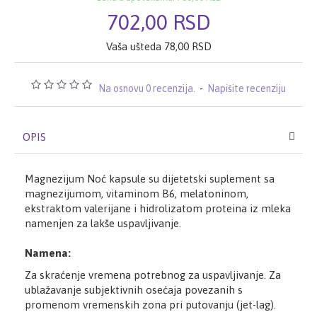
702,00 RSD
Vaša ušteda 78,00 RSD
Na osnovu 0 recenzija.
-
Napišite recenziju
OPIS
Magnezijum Noć kapsule su dijetetski suplement sa
magnezijumom, vitaminom B6, melatoninom,
ekstraktom valerijane i hidrolizatom proteina iz mleka
namenjen za lakše uspavljivanje.
Namena:
Za skraćenje vremena potrebnog za uspavljivanje. Za
ublažavanje subjektivnih osećaja povezanih s
promenom vremenskih zona pri putovanju (jet-lag).