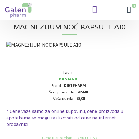
0
MAGNEZIJUM NOĆ KAPSULE A10
Lager:
NA STANJU
Brend:
DIETPHARM
Šifra proizvoda:
905681
Vaša ušteda:
78,00
* Cene važe samo za online kupovinu, cene proizvoda u
apotekama se mogu razlikovati od cene na internet
prodavnici.
Cena u apotekama: 780,00 RSD