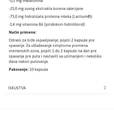
-0,5 mg melatonina
-25,0 mg suvog ekstrakta korena valerijane
-75,0 mg hidrolizata proteina mleka (Lactium®)
-1,4 mg vitamina B6 (piridoksin-hidrohlorid)
Način primene:
Odrasli za brže uspavljivanje, popiti 2 kapsule pre
spavanja. Za ublažavanje simptoma promena
vremenskih zona, popiti 1 do 2 kapsule na dan pre
spavanja pre puta i nastaviti sa uzimanjem i nekoliko
dana nakon putovanja.
Pakovanje:
10 kapsula
ISKUSTVA