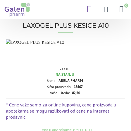
0
LAXOGEL PLUS KESICE A10
Lager:
NA STANJU
Brend:
ABELA PHARM
Šifra proizvoda:
18467
Vaša ušteda:
82,50
* Cene važe samo za online kupovinu, cene proizvoda u
apotekama se mogu razlikovati od cene na internet
prodavnici.
Cena u apotekama: 825,00 RSD