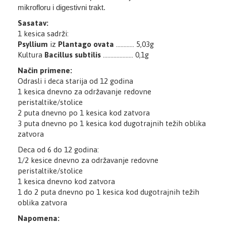
mikrofloru i digestivni trakt.
Sasatav:
1 kesica sadrži:
Psyllium
iz
Plantago ovata
............ 5,03g
Kultura
Bacillus subtilis
.................... 0,1g
Način primene:
Odrasli i deca starija od 12 godina
1 kesica dnevno za održavanje redovne
peristaltike/stolice
2 puta dnevno po 1 kesica kod zatvora
3 puta dnevno po 1 kesica kod dugotrajnih težih oblika
zatvora
Deca od 6 do 12 godina
:
1/2 kesice dnevno za održavanje redovne
peristaltike/stolice
1 kesica dnevno kod zatvora
1 do 2 puta dnevno po 1 kesica kod dugotrajnih težih
oblika zatvora
Napomena: