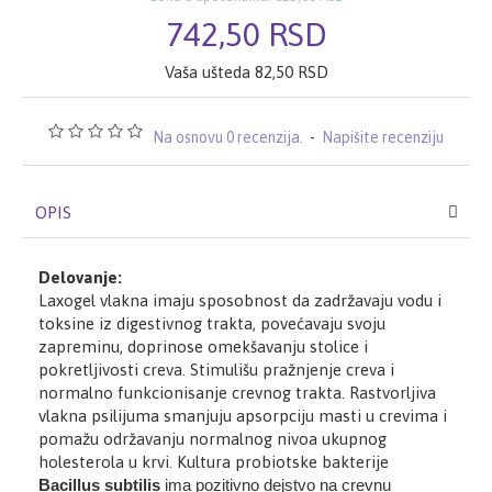
742,50 RSD
Vaša ušteda 82,50 RSD
Na osnovu 0 recenzija.
-
Napišite recenziju
OPIS
Delovanje:
Laxogel vlakna imaju sposobnost da zadržavaju vodu i
toksine iz digestivnog trakta, povećavaju svoju
zapreminu, doprinose omekšavanju stolice i
pokretljivosti creva. Stimulišu pražnjenje creva i
normalno funkcionisanje crevnog trakta. Rastvorljiva
vlakna psilijuma smanjuju apsorpciju masti u crevima i
pomažu održavanju normalnog nivoa ukupnog
holesterola u krvi. Kultura probiotske bakterije
Bacillus subtilis
ima pozitivno dejstvo na crevnu