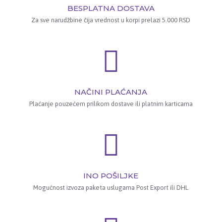
BESPLATNA DOSTAVA
Za sve narudžbine čija vrednost u korpi prelazi 5.000 RSD
NAČINI PLAĆANJA
Plaćanje pouzećem prilikom dostave ili platnim karticama
INO POŠILJKE
Mogućnost izvoza paketa uslugama Post Export ili DHL