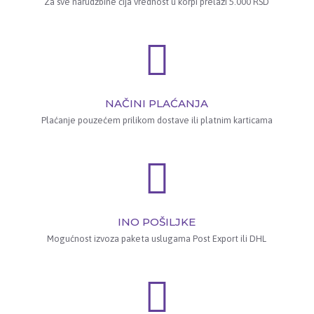
Za sve narudžbine čija vrednost u korpi prelazi 5.000 RSD
NAČINI PLAĆANJA
Plaćanje pouzećem prilikom dostave ili platnim karticama
INO POŠILJKE
Mogućnost izvoza paketa uslugama Post Export ili DHL