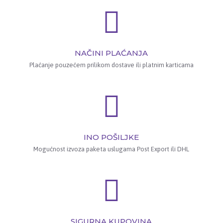
NAČINI PLAĆANJA
Plaćanje pouzećem prilikom dostave ili platnim karticama
INO POŠILJKE
Mogućnost izvoza paketa uslugama Post Export ili DHL
SIGURNA KUPOVINA