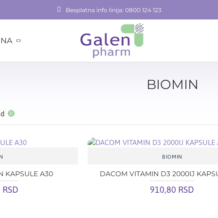
Besplatna info linija: 0800 124 123
INA
BIOMIN
od
0
N
BIOMIN
 KAPSULE A30
DACOM VITAMIN D3 2000IJ KAPS
0 RSD
910,80 RSD