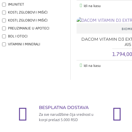
IMUNITET
Idi na kasu
KOSTI, ZGLOBOVI I MIŠIĆI
KOSTI, ZGLOBOVI I MIŠIĆI
PREUZIMANJE U APOTECI
BIOMI
BOL I OTOCI
DACOM VITAMIN D3 EXT
A15
VITAMINI I MINERALI
1.794,0
Idi na kasu
BESPLATNA DOSTAVA
Za sve narudžbine čija vrednost u
korpi prelazi 5.000 RSD