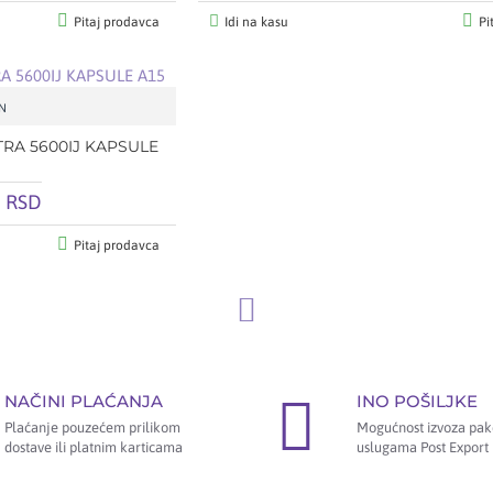
Pitaj prodavca
Idi na kasu
Pi
N
RA 5600IJ KAPSULE
0 RSD
Pitaj prodavca
NAČINI PLAĆANJA
INO POŠILJKE
Plaćanje pouzećem prilikom
Mogućnost izvoza pak
dostave ili platnim karticama
uslugama Post Export 