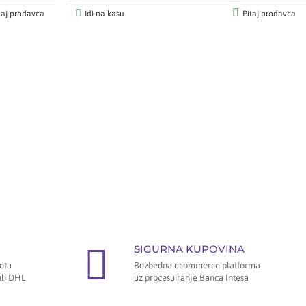
taj prodavca
Idi na kasu
Pitaj prodavca
SIGURNA KUPOVINA
eta
Bezbedna ecommerce platforma
ili DHL
uz procesuiranje Banca Intesa