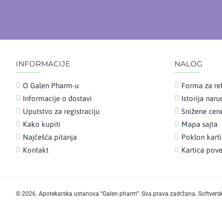
INFORMACIJE
NALOG
O Galen Pharm-u
Forma za re
Informacije o dostavi
Istorija nar
Uputstvo za registraciju
Snižene cen
Kako kupiti
Mapa sajta
Najčešća pitanja
Poklon kart
Kontakt
Kartica pove
©
2026. Apotekarska ustanova “Galen pharm”. Sva prava zadržana. Softvers