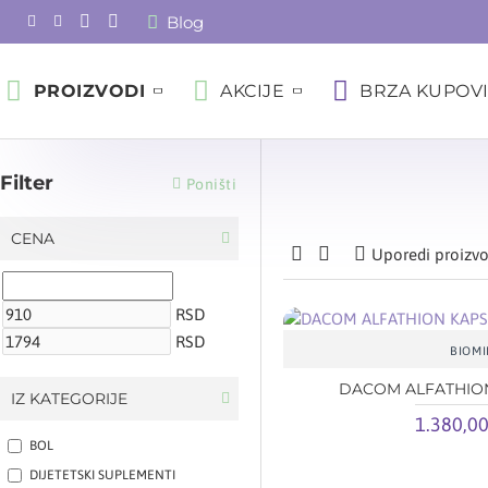
Blog
PROIZVODI
AKCIJE
BRZA KUPOV
Filter
Poništi
CENA
Uporedi proizv
RSD
RSD
BIOMI
DACOM ALFATHION
IZ KATEGORIJE
1.380,0
BOL
DIJETETSKI SUPLEMENTI