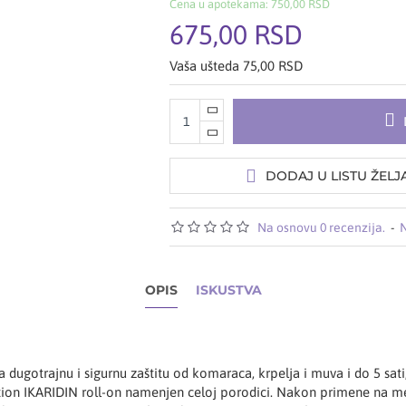
Cena u apotekama: 750,00 RSD
675,00 RSD
Vaša ušteda 75,00 RSD
DODAJ U LISTU ŽELJ
Na osnovu 0 recenzija.
-
N
OPIS
ISKUSTVA
 dugotrajnu i sigurnu zaštitu od komaraca, krpelja i muva i do 5 sati
tion IKARIDIN roll-on namenjen celoj porodici. Nakon primene na mes