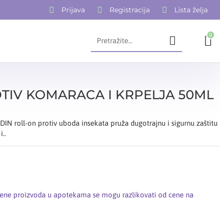
Prijava
Registracija
Lista želja
0
OTIV KOMARACA I KRPELJA 50ML
DIN roll-on protiv uboda insekata pruža dugotrajnu i sigurnu zaštitu
..
cene proizvoda u apotekama se mogu razlikovati od cene na