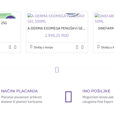
2026.
-20 %
 25G
A-DERMA EXOMEGA PENUŠAVI GEL 500ML
SINEFARM
2.990,25 RSD
Dodaj u korpu
Dodaj u 
NAČINI PLAĆANJA
INO POŠILJKE
Plaćanje pouzećem prilikom
Mogućnost izvoza pak
dostave ili platnim karticama
uslugama Post Export 