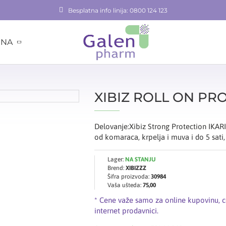
Besplatna info linija: 0800 124 123
INA
XIBIZ ROLL ON PR
Delovanje:Xibiz Strong Protection IKARI
od komaraca, krpelja i muva i do 5 sati, i
Lager:
NA STANJU
Brend:
XIBIZZZ
Šifra proizvoda:
30984
Vaša ušteda:
75,00
* Cene važe samo za online kupovinu, 
internet prodavnici.