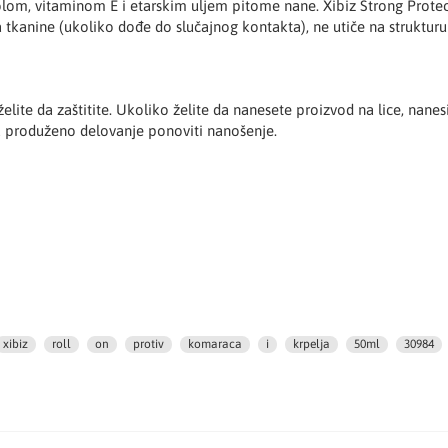
nolom, vitaminom E i etarskim uljem pitome nane. Xibiz Strong Prot
 tkanine (ukoliko dođe do slučajnog kontakta), ne utiče na strukturu 
ite da zaštitite. Ukoliko želite da nanesete proizvod na lice, nane
Za produženo delovanje ponoviti nanošenje.
xibiz
roll
on
protiv
komaraca
i
krpelja
50ml
30984