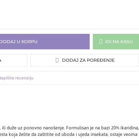
DODAJ U KORPU
IDI NA KASU
A
DODAJ ZA POREĐENJE
apišite recenziju
, ili duže uz ponovno nanošenje. Formulisan je na bazi 20% ikaridina,
ta koja želite da zaštitite od uboda i ujeda insekata, ostaje veoma