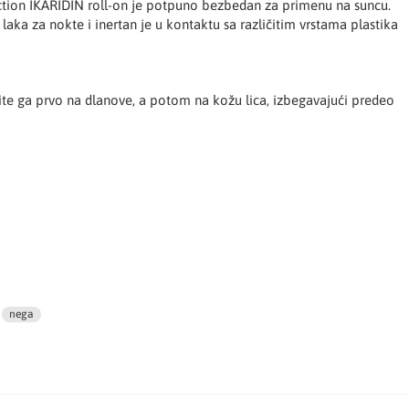
ection IKARIDIN roll-on je potpuno bezbedan za primenu na suncu.
laka za nokte i inertan je u kontaktu sa različitim vrstama plastika
site ga prvo na dlanove, a potom na kožu lica, izbegavajući predeo
nega