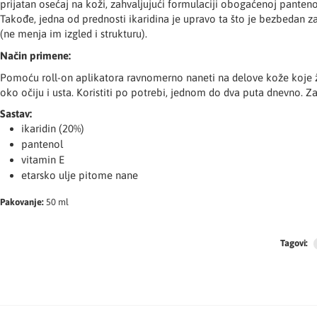
prijatan osećaj na koži, zahvaljujući formulaciji obogaćenoj pante
Takođe, jedna od prednosti ikaridina je upravo ta što je bezbedan za
(ne menja im izgled i strukturu).
Način primene:
Pomoću roll-on aplikatora ravnomerno naneti na delove kože koje žel
oko očiju i usta. Koristiti po potrebi, jednom do dva puta dnevno. 
Sastav:
ikaridin (20%)
pantenol
vitamin E
etarsko ulje pitome nane
Pakovanje:
50 ml
Tagovi: