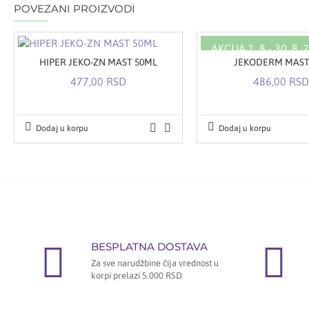
BRZA DOSTAVA
POVEZANI PROIZVODI
AKCIJA 1. 8 - 30. 8. 
HIPER JEKO-ZN MAST 50ML
JEKODERM MAST
477,00 RSD
486,00 RSD
Dodaj u korpu
Dodaj u korpu
BESPLATNA DOSTAVA
Za sve narudžbine čija vrednost u
korpi prelazi 5.000 RSD