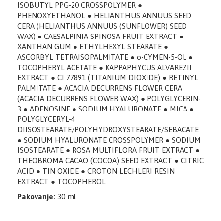
ISOBUTYL PPG-20 CROSSPOLYMER ●
PHENOXYETHANOL ● HELIANTHUS ANNUUS SEED
CERA (HELIANTHUS ANNUUS (SUNFLOWER) SEED
WAX) ● CAESALPINIA SPINOSA FRUIT EXTRACT ●
XANTHAN GUM ● ETHYLHEXYL STEARATE ●
ASCORBYL TETRAISOPALMITATE ● o-CYMEN-5-OL ●
TOCOPHERYL ACETATE ● KAPPAPHYCUS ALVAREZII
EXTRACT ● CI 77891 (TITANIUM DIOXIDE) ● RETINYL
PALMITATE ● ACACIA DECURRENS FLOWER CERA
(ACACIA DECURRENS FLOWER WAX) ● POLYGLYCERIN-
3 ● ADENOSINE ● SODIUM HYALURONATE ● MICA ●
POLYGLYCERYL-4
DIISOSTEARATE/POLYHYDROXYSTEARATE/SEBACATE
● SODIUM HYALURONATE CROSSPOLYMER ● SODIUM
ISOSTEARATE ● ROSA MULTIFLORA FRUIT EXTRACT ●
THEOBROMA CACAO (COCOA) SEED EXTRACT ● CITRIC
ACID ● TIN OXIDE ● CROTON LECHLERI RESIN
EXTRACT ● TOCOPHEROL
Pakovanje:
30 ml