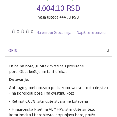
4.004,10 RSD
Vaša ušteda 444,90 RSD
Na osnovu 0 recenzija.
-
Napišite recenziju
OPIS
Utiče na bore, gubitak čvrstine i proširene
pore. Obezbeđuje instant efekat.
Delovanje:
Anti-aging mehanizam podrazumeva dvostruko dejstvo
- na korekciju bora i na čvrstinu kože.
- Retinol 0.05%: sitmuliše stvaranje kolagena
- Hijauronska kiselina VLMHW: stimuliše sintezu
keratinocita i fibroblasta, popunjava bore, pruža