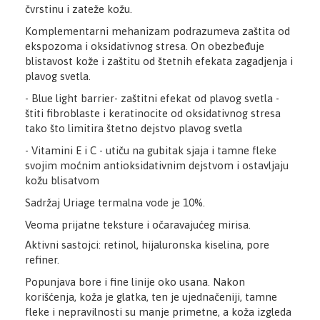
čvrstinu i zateže kožu.
Komplementarni mehanizam podrazumeva zaštita od
ekspozoma i oksidativnog stresa. On obezbeđuje
blistavost kože i zaštitu od štetnih efekata zagadjenja i
plavog svetla.
- Blue light barrier- zaštitni efekat od plavog svetla -
štiti fibroblaste i keratinocite od oksidativnog stresa
tako što limitira štetno dejstvo plavog svetla
- Vitamini E i C - utiču na gubitak sjaja i tamne fleke
svojim moćnim antioksidativnim dejstvom i ostavljaju
kožu blisatvom
Sadržaj Uriage termalna vode je 10%.
Veoma prijatne teksture i očaravajućeg mirisa.
Aktivni sastojci: retinol, hijaluronska kiselina, pore
refiner.
Popunjava bore i fine linije oko usana. Nakon
korišćenja, koža je glatka, ten je ujednačeniji, tamne
fleke i nepravilnosti su manje primetne, a koža izgleda