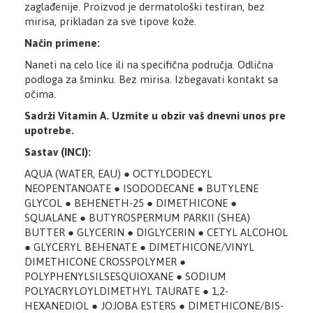
zaglađenije. Proizvod je dermatološki testiran, bez
mirisa, prikladan za sve tipove kože.
Način primene:
Naneti na celo lice ili na specifična područja. Odlična
podloga za šminku. Bez mirisa. Izbegavati kontakt sa
očima.
Sadrži Vitamin A. Uzmite u obzir vaš dnevni unos pre
upotrebe.
Sastav (INCI):
AQUA (WATER, EAU) ● OCTYLDODECYL
NEOPENTANOATE ● ISODODECANE ● BUTYLENE
GLYCOL ● BEHENETH-25 ● DIMETHICONE ●
SQUALANE ● BUTYROSPERMUM PARKII (SHEA)
BUTTER ● GLYCERIN ● DIGLYCERIN ● CETYL ALCOHOL
● GLYCERYL BEHENATE ● DIMETHICONE/VINYL
DIMETHICONE CROSSPOLYMER ●
POLYPHENYLSILSESQUIOXANE ● SODIUM
POLYACRYLOYLDIMETHYL TAURATE ● 1,2-
HEXANEDIOL ● JOJOBA ESTERS ● DIMETHICONE/BIS-