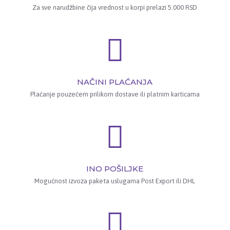
Za sve narudžbine čija vrednost u korpi prelazi 5.000 RSD
NAČINI PLAĆANJA
Plaćanje pouzećem prilikom dostave ili platnim karticama
INO POŠILJKE
Mogućnost izvoza paketa uslugama Post Export ili DHL