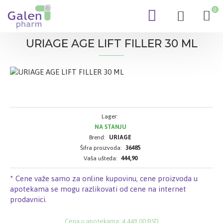
0
URIAGE AGE LIFT FILLER 30 ML
Lager:
NA STANJU
Brend:
URIAGE
Šifra proizvoda:
36485
Vaša ušteda:
444,90
* Cene važe samo za online kupovinu, cene proizvoda u
apotekama se mogu razlikovati od cene na internet
prodavnici.
Cena u apotekama: 4.449,00 RSD