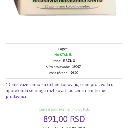
Lager:
NA STANJU
Brend:
RAZNO
Šifra proizvoda:
19097
Vaša ušteda:
99,00
* Cene važe samo za online kupovinu, cene proizvoda u
apotekama se mogu razlikovati od cene na internet
prodavnici.
Cena u apotekama: 990,00 RSD
891,00 RSD