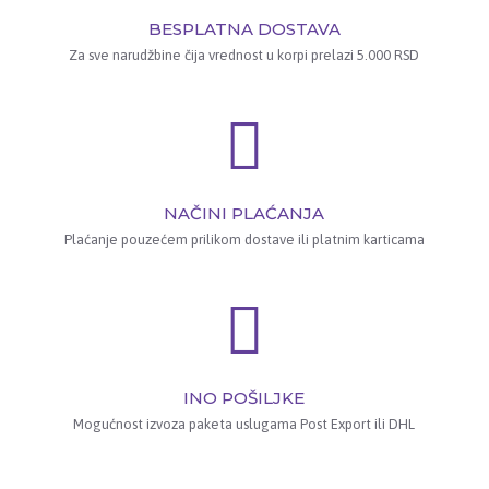
BESPLATNA DOSTAVA
Za sve narudžbine čija vrednost u korpi prelazi 5.000 RSD
NAČINI PLAĆANJA
Plaćanje pouzećem prilikom dostave ili platnim karticama
INO POŠILJKE
Mogućnost izvoza paketa uslugama Post Export ili DHL