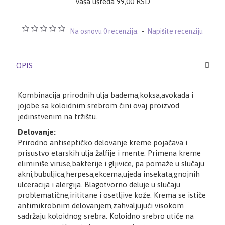
Vaša ušteda 99,00 RSD
Na osnovu 0 recenzija.
-
Napišite recenziju
OPIS
Kombinacija prirodnih ulja badema,koksa,avokada i
jojobe sa koloidnim srebrom čini ovaj proizvod
jedinstvenim na tržištu.
Delovanje:
Prirodno antiseptičko delovanje kreme pojačava i
prisustvo etarskih ulja žalfije i mente. Primena kreme
eliminiše viruse,bakterije i gljivice, pa pomaže u slučaju
akni,bubuljica,herpesa,ekcema,ujeda insekata,gnojnih
ulceracija i alergija. Blagotvorno deluje u slučaju
problematične,irititane i osetljive kože. Krema se ističe
antimikrobnim delovanjem,zahvaljujući visokom
sadržaju koloidnog srebra. Koloidno srebro utiče na