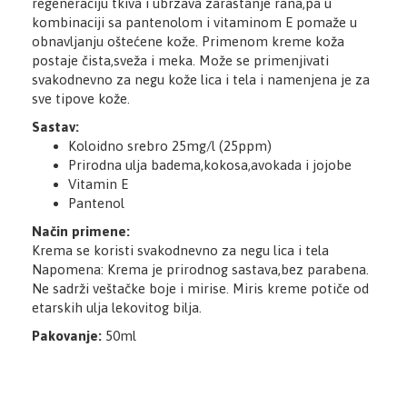
regeneraciju tkiva i ubrzava zarastanje rana,pa u
kombinaciji sa pantenolom i vitaminom E pomaže u
obnavljanju oštećene kože. Primenom kreme koža
postaje čista,sveža i meka. Može se primenjivati
svakodnevno za negu kože lica i tela i namenjena je za
sve tipove kože.
Sastav:
Koloidno srebro 25mg/l (25ppm)
Prirodna ulja badema,kokosa,avokada i jojobe
Vitamin E
Pantenol
Način primene:
Krema se koristi svakodnevno za negu lica i tela
Napomena: Krema je prirodnog sastava,bez parabena.
Ne sadrži veštačke boje i mirise. Miris kreme potiče od
etarskih ulja lekovitog bilja.
Pakovanje:
50ml