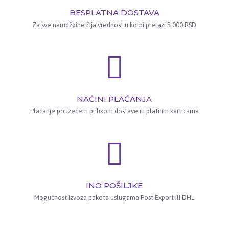
BESPLATNA DOSTAVA
Za sve narudžbine čija vrednost u korpi prelazi 5.000 RSD
NAČINI PLAĆANJA
Plaćanje pouzećem prilikom dostave ili platnim karticama
INO POŠILJKE
Mogućnost izvoza paketa uslugama Post Export ili DHL