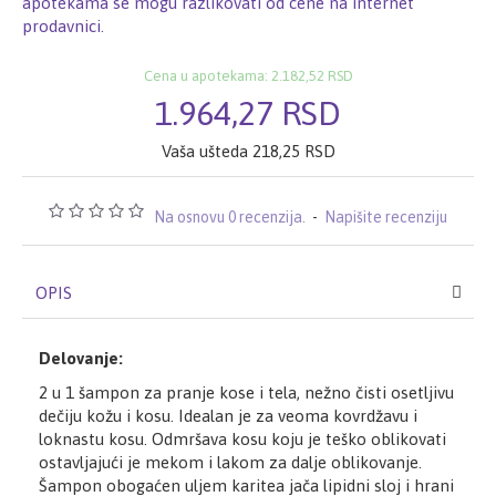
apotekama se mogu razlikovati od cene na internet
prodavnici.
Cena u apotekama: 2.182,52 RSD
1.964,27 RSD
Vaša ušteda 218,25 RSD
Na osnovu 0 recenzija.
-
Napišite recenziju
OPIS
Delovanje:
2 u 1 šampon za pranje kose i tela, nežno čisti osetljivu
dečiju kožu i kosu. Idealan je za veoma kovrdžavu i
loknastu kosu. Odmršava kosu koju je teško oblikovati
ostavljajući je mekom i lakom za dalje oblikovanje.
Šampon obogaćen uljem karitea jača lipidni sloj i hrani