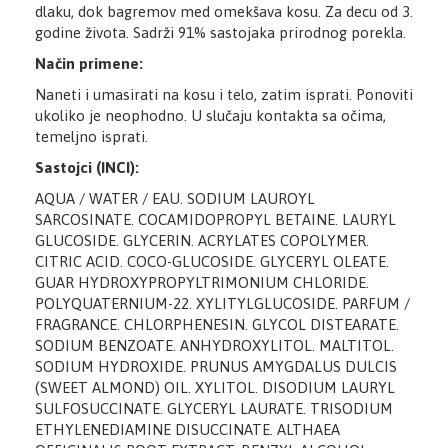
dlaku, dok bagremov med omekšava kosu. Za decu od 3.
godine života. Sadrži 91% sastojaka prirodnog porekla.
Način primene:
Naneti i umasirati na kosu i telo, zatim isprati. Ponoviti
ukoliko je neophodno. U slučaju kontakta sa očima,
temeljno isprati.
Sastojci (INCI):
AQUA / WATER / EAU. SODIUM LAUROYL
SARCOSINATE. COCAMIDOPROPYL BETAINE. LAURYL
GLUCOSIDE. GLYCERIN. ACRYLATES COPOLYMER.
CITRIC ACID. COCO-GLUCOSIDE. GLYCERYL OLEATE.
GUAR HYDROXYPROPYLTRIMONIUM CHLORIDE.
POLYQUATERNIUM-22. XYLITYLGLUCOSIDE. PARFUM /
FRAGRANCE. CHLORPHENESIN. GLYCOL DISTEARATE.
SODIUM BENZOATE. ANHYDROXYLITOL. MALTITOL.
SODIUM HYDROXIDE. PRUNUS AMYGDALUS DULCIS
(SWEET ALMOND) OIL. XYLITOL. DISODIUM LAURYL
SULFOSUCCINATE. GLYCERYL LAURATE. TRISODIUM
ETHYLENEDIAMINE DISUCCINATE. ALTHAEA