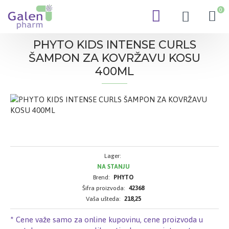
0
PHYTO KIDS INTENSE CURLS
ŠAMPON ZA KOVRŽAVU KOSU
400ML
Lager:
NA STANJU
Brend:
PHYTO
Šifra proizvoda:
42368
Vaša ušteda:
218,25
* Cene važe samo za online kupovinu, cene proizvoda u