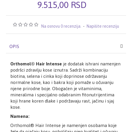
9.515,00 RSD
Na osnovu 0 recenzija.
-
Napišite recenziju
OPIS
Orthomol® Hair Intense
je dodatak ishrani namenjen
podršci zdravlju kose iznutra. Sadrži kombinaciju
biotina, selena i cinka koji doprinose održavanju
normalne kose, kao i bakra koji pomaže u očuvanju
njene prirodne boje. Obogaćen je vitaminima,
mineralima i specijalno odabranim fitonutrijentima
koji hrane koren dlake i podržavaju rast, jačinu i sjaj
kose.
Namena:
Orthomol® Hair Intense je namenjen osobama koje
žele da ojačaju kosu, poboljšaju njen kvalitet i očuvaju