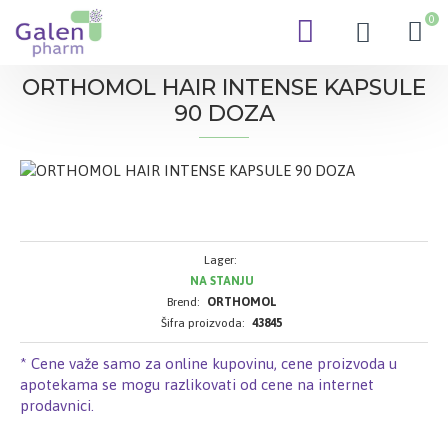
0
ORTHOMOL HAIR INTENSE KAPSULE
90 DOZA
Lager:
NA STANJU
Brend:
ORTHOMOL
Šifra proizvoda:
43845
* Cene važe samo za online kupovinu, cene proizvoda u
apotekama se mogu razlikovati od cene na internet
prodavnici.