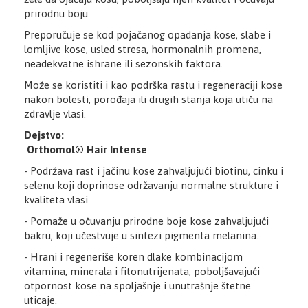
prirodnu boju.
Preporučuje se kod pojačanog opadanja kose, slabe i
lomljive kose, usled stresa, hormonalnih promena,
neadekvatne ishrane ili sezonskih faktora.
Može se koristiti i kao podrška rastu i regeneraciji kose
nakon bolesti, porođaja ili drugih stanja koja utiču na
zdravlje vlasi.
Dejstvo:
Orthomol® Hair Intense
- Podržava rast i jačinu kose zahvaljujući biotinu, cinku i
selenu koji doprinose održavanju normalne strukture i
kvaliteta vlasi.
- Pomaže u očuvanju prirodne boje kose zahvaljujući
bakru, koji učestvuje u sintezi pigmenta melanina.
- Hrani i regeneriše koren dlake kombinacijom
vitamina, minerala i fitonutrijenata, poboljšavajući
otpornost kose na spoljašnje i unutrašnje štetne
uticaje.