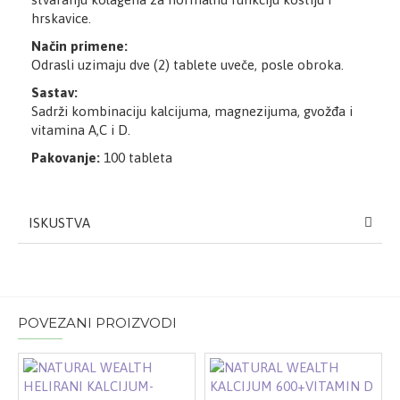
hrskavice.
Način primene:
Odrasli uzimaju dve (2) tablete uveče, posle obroka.
Sastav:
Sadrži kombinaciju kalcijuma, magnezijuma, gvožđa i
vitamina A,C i D.
Pakovanje:
100 tableta
ISKUSTVA
POVEZANI PROIZVODI