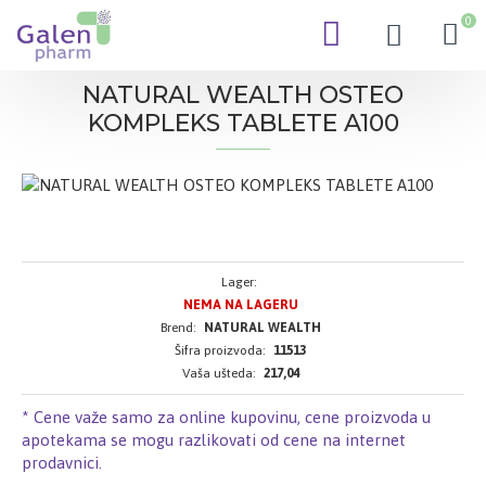
0
NATURAL WEALTH OSTEO
KOMPLEKS TABLETE A100
Lager:
NEMA NA LAGERU
Brend:
NATURAL WEALTH
Šifra proizvoda:
11513
Vaša ušteda:
217,04
* Cene važe samo za online kupovinu, cene proizvoda u
apotekama se mogu razlikovati od cene na internet
prodavnici.