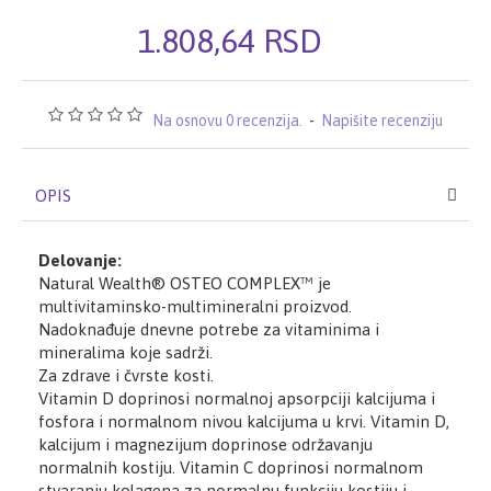
1.808,64 RSD
Na osnovu 0 recenzija.
-
Napišite recenziju
OPIS
Delovanje:
Natural Wealth® OSTEO COMPLEX™ je
multivitaminsko-multimineralni proizvod.
Nadoknađuje dnevne potrebe za vitaminima i
mineralima koje sadrži.
Za zdrave i čvrste kosti.
Vitamin D doprinosi normalnoj apsorpciji kalcijuma i
fosfora i normalnom nivou kalcijuma u krvi. Vitamin D,
kalcijum i magnezijum doprinose održavanju
normalnih kostiju. Vitamin C doprinosi normalnom
stvaranju kolagena za normalnu funkciju kostiju i