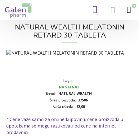
0
NATURAL WEALTH MELATONIN
RETARD 30 TABLETA
Lager:
NA STANJU
Brend:
NATURAL WEALTH
Šifra proizvoda:
37506
Vaša ušteda:
72,00
* Cene važe samo za online kupovinu, cene proizvoda u
apotekama se mogu razlikovati od cene na internet
prodavnici.