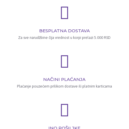
BESPLATNA DOSTAVA
Za sve narudžbine čija vrednost u korpi prelazi 5.000 RSD
NAČINI PLAĆANJA
Plaćanje pouzećem prilikom dostave ili platnim karticama
INO POŠILJKE