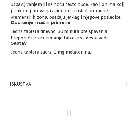
uspavljivanjem ili se noću često bude, kao i onima koji
prilikom putovanja avionom, a usled promene
vremenskih zona, osećaju jet-lag i njegove posledice.
Doziranje i način primene
Jedna tableta dnevno, 30 minuta pre spavanja.
Preporučuje se uzimanje tablete sa dosta vode.
Sastav
Jedna tableta sadrži 1 mg melatonina.
ISKUSTVA