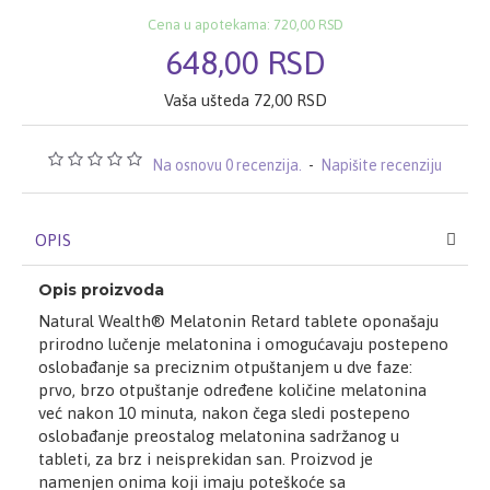
Cena u apotekama: 720,00 RSD
648,00 RSD
Vaša ušteda 72,00 RSD
Na osnovu 0 recenzija.
-
Napišite recenziju
OPIS
Opis proizvoda
Natural Wealth® Melatonin Retard tablete oponašaju
prirodno lučenje melatonina i omogućavaju postepeno
oslobađanje sa preciznim otpuštanjem u dve faze:
prvo, brzo otpuštanje određene količine melatonina
već nakon 10 minuta, nakon čega sledi postepeno
oslobađanje preostalog melatonina sadržanog u
tableti, za brz i neisprekidan san. Proizvod je
namenjen onima koji imaju poteškoće sa