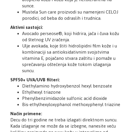
sunce.
Mustela Sun care proizvodi su namenjeni CELOJ
porodici, od beba do odraslih i trudnica.
Aktivni sastojci:
Avocado perseose®, koji hidrira, jača i čuva kožu
od štetnog UV zračenja.
Ulje avokada, koje štiti hidrolipidni film kože i u
kombinaciji sa antioksidativnim svojstvima
vitamina E, pojačano stvara zaštitu i pomaže u
sprečavanju oštećenja kože tokom izlaganja
suncu.
SPF50+ UVA/UVB filteri:
Diethylamino hydroxybenzol hexyl benzoate
Ethylhexyl triazone
Phenylbenzimidazole sulfonic acid dioxide
Bis-ethylhexyloxyphanol methoxyphenyl triazine
Način primene:
Decu do tri godine ne treba izlagati direktnom suncu.
Kada izlaganje ne može da se izbegne, nanesite veću