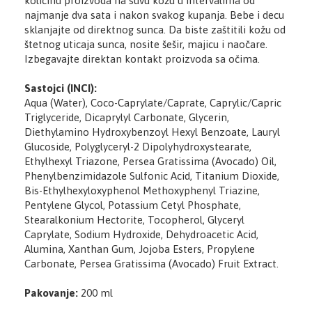
količinu proizvoda na suvu kožu u intervalima od
najmanje dva sata i nakon svakog kupanja. Bebe i decu
sklanjajte od direktnog sunca. Da biste zaštitili kožu od
štetnog uticaja sunca, nosite šešir, majicu i naočare.
Izbegavajte direktan kontakt proizvoda sa očima.
Sastojci (INCI):
Aqua (Water), Coco-Caprylate/Caprate, Caprylic/Capric
Triglyceride, Dicaprylyl Carbonate, Glycerin,
Diethylamino Hydroxybenzoyl Hexyl Benzoate, Lauryl
Glucoside, Polyglyceryl-2 Dipolyhydroxystearate,
Ethylhexyl Triazone, Persea Gratissima (Avocado) Oil,
Phenylbenzimidazole Sulfonic Acid, Titanium Dioxide,
Bis-Ethylhexyloxyphenol Methoxyphenyl Triazine,
Pentylene Glycol, Potassium Cetyl Phosphate,
Stearalkonium Hectorite, Tocopherol, Glyceryl
Caprylate, Sodium Hydroxide, Dehydroacetic Acid,
Alumina, Xanthan Gum, Jojoba Esters, Propylene
Carbonate, Persea Gratissima (Avocado) Fruit Extract.
Pakovanje:
200 ml