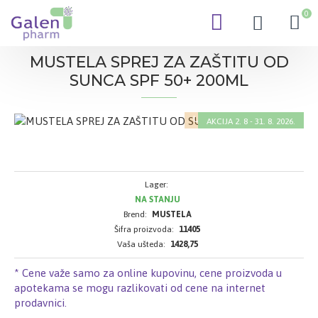
0
MUSTELA SPREJ ZA ZAŠTITU OD
SUNCA SPF 50+ 200ML
UZ KARTICU POVERENJA
AKCIJA 2. 8 - 31. 8. 2026.
-30 %
Lager:
NA STANJU
Brend:
MUSTELA
Šifra proizvoda:
11405
Vaša ušteda:
1428,75
* Cene važe samo za online kupovinu, cene proizvoda u
apotekama se mogu razlikovati od cene na internet
prodavnici.