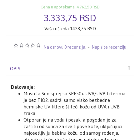
Cena u apotekama: 4.762,50 RSD
3.333,75 RSD
Vaša ušteda 1428,75 RSD
Na osnovu 0 recenzija.
-
Napišite recenziju
OPIS
Delovanje:
Mustela Sun sprej sa SPF50+ UVA/UVB filterima
je bez TiO2, sadrži samo visko bezbedne
hemijske UV filtere štiteći kožu od UVA i UVB
zraka.
Otporan je na vodu i pesak, a pogodan je za
zaštitu od sunca za sve tipove kože, uključujući
najosetljiviju bebinu kožu, od samog rođenja,
atopičnu kožu i kožu koja je netolerantna na