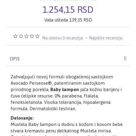
1.254,15 RSD
Vaša ušteda 139,35 RSD
Na osnovu 0 recenzija.
-
Napišite recenziju
OPIS
Zahvaljujući novoj formuli obogaćenoj sastojkom
Avocado Perseose®, patentiranim sastojkom
prirodnog porekla,
Baby šampon
jača kožnu barijeru i
čuva ćelijske resurse.
0% parabena, ftalata,
fenoksietanola. Visoka tolerancija, hipoalergena
formula.
Dermatološki testiran.
Delovanje:
Mustela Baby šampon u dodiru s kožom i kosom bebe
stvara kremastu penu delikatnog Mustela mirisa.