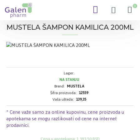
0
MUSTELA ŠAMPON KAMILICA 200ML
Lager:
NA STANJU
Brend:
MUSTELA
Šifra proizvoda:
12559
Vaša ušteda:
139,35
* Cene važe samo za online kupovinu, cene proizvoda u
apotekama se mogu razlikovati od cene na internet
prodavnici.
Cena u apotekama: 1.393,50 RSD