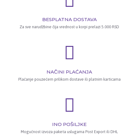
BESPLATNA DOSTAVA
Za sve narudžbine čija vrednost u korpi prelazi 5.000 RSD
NAČINI PLAĆANJA
Plaćanje pouzećem prilikom dostave ili platnim karticama
INO POŠILJKE
Mogućnost izvoza paketa uslugama Post Export ili DHL