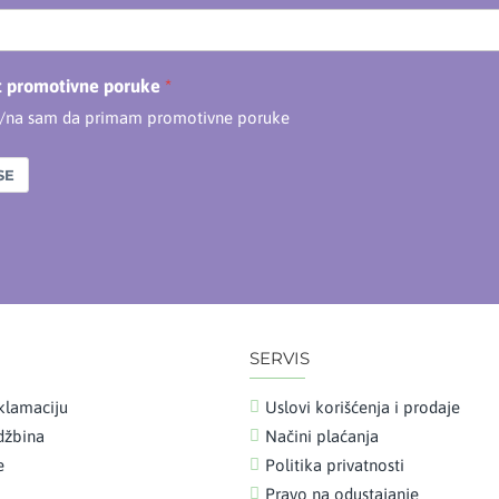
t promotivne poruke
n/na sam da primam promotivne poruke
SE
SERVIS
klamaciju
Uslovi korišćenja i prodaje
udžbina
Načini plaćanja
e
Politika privatnosti
Pravo na odustajanje