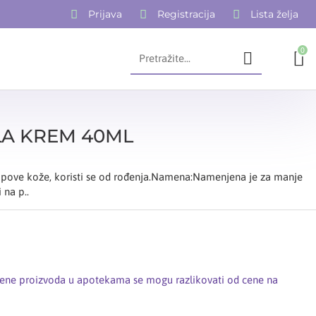
Prijava
Registracija
Lista želja
0
LA KREM 40ML
 tipove kože, koristi se od rođenja.Namena:Namenjena je za manje
 na p..
cene proizvoda u apotekama se mogu razlikovati od cene na