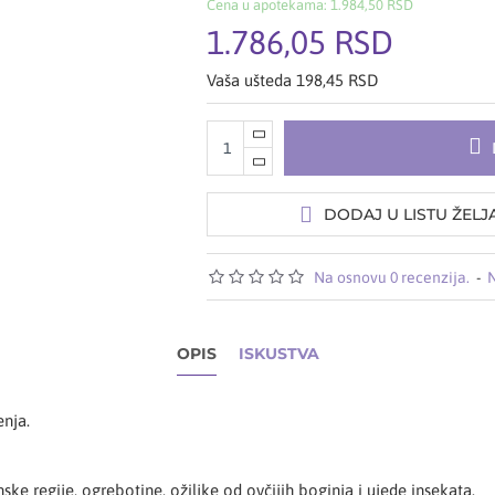
Cena u apotekama: 1.984,50 RSD
1.786,05 RSD
Vaša ušteda 198,45 RSD
DODAJ U LISTU ŽELJ
Na osnovu 0 recenzija.
-
N
OPIS
ISKUSTVA
enja.
ke regije, ogrebotine, ožiljke od ovčijih boginja i ujede insekata.