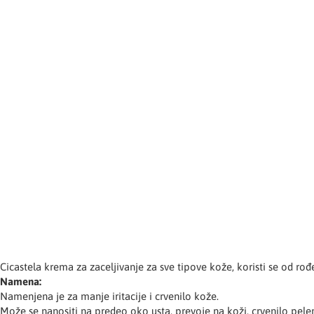
Cicastela krema za zaceljivanje za sve tipove kože, koristi se od rođ
Namena:
Namenjena je za manje iritacije i crvenilo kože.
Može se nanositi na predeo oko usta, prevoje na koži, crvenilo pelens