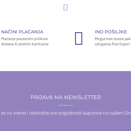
NAČINI PLAĆANJA
INO POŠILJKE
Plaćanje pouzećem prilikom
Mogućnost izvoza pak
dostave ili platnim karticama
uslugama Post Export 
PRIJAVA NA NEWSLETTER
e se na vreme i iskoristite sve pogodnosti kupovine na našem On