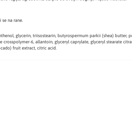
i se na rane.
thenol, glycerin, triisostearin, butyrospermum parkii (shea) butter, po
 crosspolymer-6, allantoin, glyceryl caprylate, glyceryl stearate citr
o) fruit extract, citric acid.