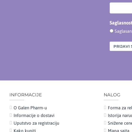
Saglasnos
Saglasa
PRIJAVI 
INFORMACIJE
NALOG
O Galen Pharm-u
Forma za re
Informacije o dostavi
Istorija nar
Uputstvo za registraciju
Snižene cen
Kako kupiti
Mapa sajta