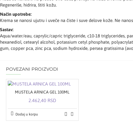
Regeneriše, hidrira, štiti kožu.
Način upotrebe:
Krema se nanosi ujutru i uveče na čiste i suve delove kože. Ne nanos
Sastav:
Aqua/water/eau, caprylic/capric triglyceride, c10-18 triglycerides, pan
hexanediol, cetearyl alcohol, potassium cetyl phosphate, polyacrylate
gum, copper pca, zinc pca, sodium hydroxide, persea gratissima (avocad
POVEZANI PROIZVODI
MUSTELA ARNICA GEL 100ML
2.462,40 RSD
Dodaj u korpu