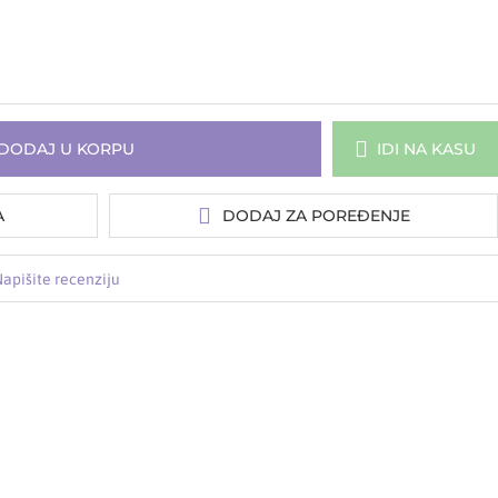
DODAJ U KORPU
IDI NA KASU
A
DODAJ ZA POREĐENJE
apišite recenziju