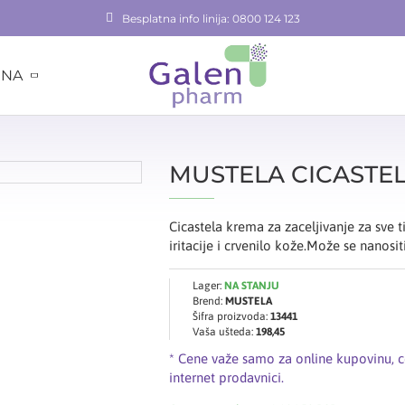
Besplatna info linija: 0800 124 123
INA
MUSTELA CICASTE
Cicastela krema za zaceljivanje za sve
iritacije i crvenilo kože.Može se nanositi
Lager:
NA STANJU
Brend:
MUSTELA
Šifra proizvoda:
13441
Vaša ušteda:
198,45
* Cene važe samo za online kupovinu, 
internet prodavnici.