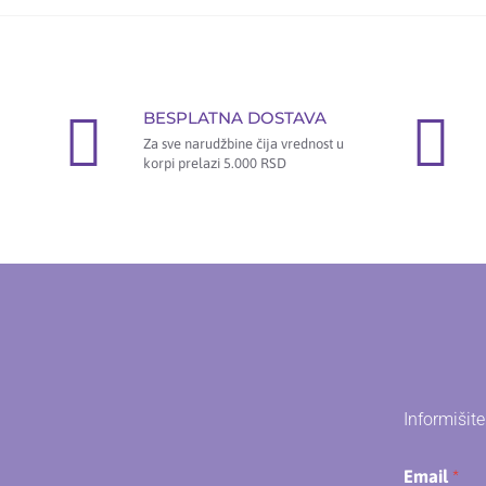
BESPLATNA DOSTAVA
Za sve narudžbine čija vrednost u
korpi prelazi 5.000 RSD
Informišit
Email