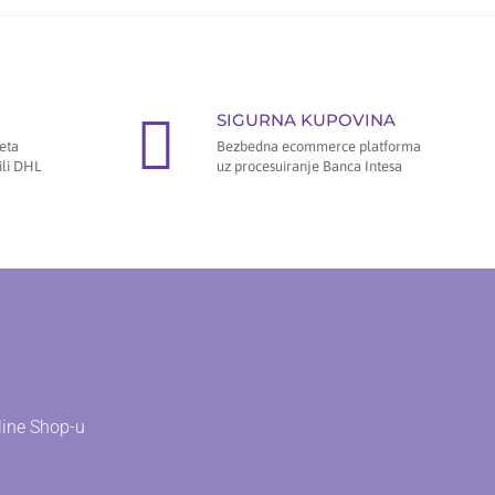
SIGURNA KUPOVINA
eta
Bezbedna ecommerce platforma
ili DHL
uz procesuiranje Banca Intesa
line Shop-u