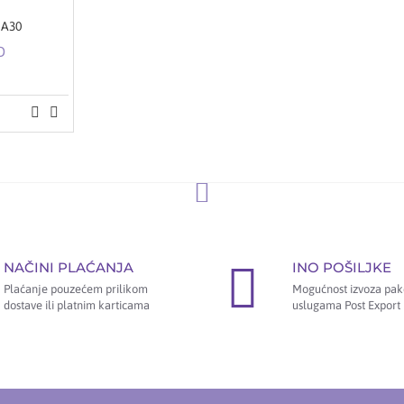
 A30
D
NAČINI PLAĆANJA
INO POŠILJKE
Plaćanje pouzećem prilikom
Mogućnost izvoza pak
dostave ili platnim karticama
uslugama Post Export 