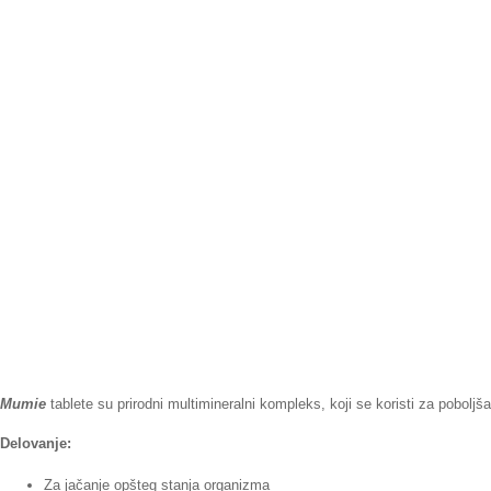
Mumie
tablete su prirodni multimineralni kompleks, koji se koristi za pobol
Delovanje:
Za jačanje opšteg stanja organizma