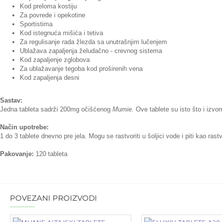
Kod preloma kostiju
Za povrede i opekotine
Sportistima
Kod istegnuća mišića i tetiva
Za regulisanje rada žlezda sa unutrašnjim lučenjem
Ublažava zapaljenja želudačno - crevnog sistema
Kod zapaljenje zglobova
Za ublažavanje tegoba kod proširenih vena
Kod zapaljenja desni
Sastav:
Jedna tableta sadrži 200mg očišćenog
Mumie.
Ove tablete su isto što i izvo
Način upotrebe:
1 do 3 tablete dnevno pre jela. Mogu se rastvoriti u šoljici vode i piti kao ras
Pakovanje:
120 tableta
POVEZANI PROIZVODI