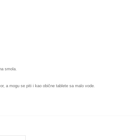
rna smola.
tvor, a mogu se piti i kao obične tablete sa malo vode.