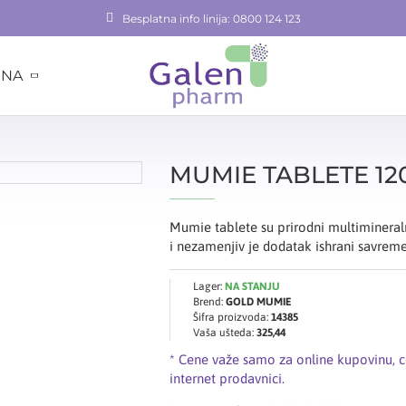
Besplatna info linija: 0800 124 123
INA
MUMIE TABLETE 1
Mumie tablete su prirodni multimineraln
i nezamenjiv je dodatak ishrani savreme
Lager:
NA STANJU
Brend:
GOLD MUMIE
Šifra proizvoda:
14385
Vaša ušteda:
325,44
* Cene važe samo za online kupovinu, 
internet prodavnici.