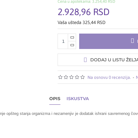
Cena u apotekama: 3.254,40 RSD
2.928,96 RSD
Vaša ušteda 325,44 RSD
DODAJ U LISTU ŽELJ
Na osnovu 0 recenzija.
-
N
OPIS
ISKUSTVA
jšanje opšteg stanja organizma i nezamenjiv je dodatak ishrani savremenog čov