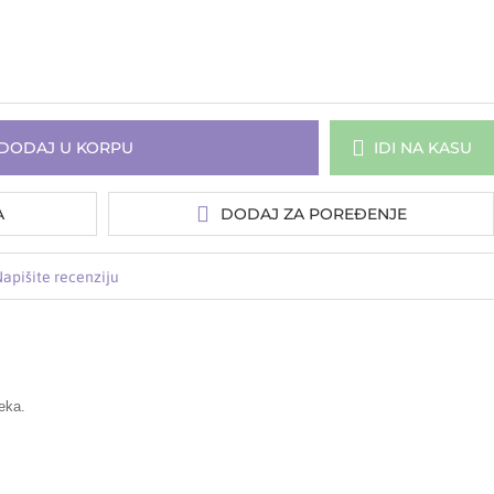
DODAJ U KORPU
IDI NA KASU
A
DODAJ ZA POREĐENJE
apišite recenziju
eka.