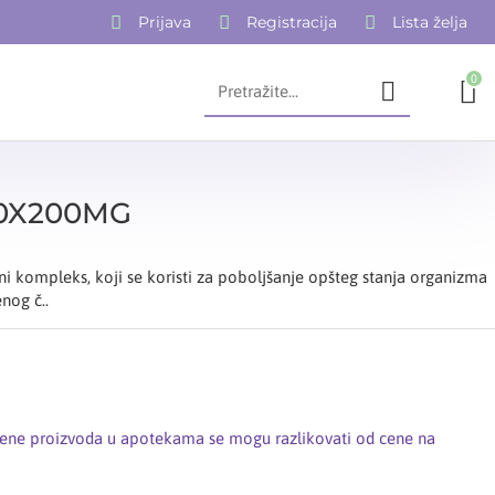
Prijava
Registracija
Lista želja
0
20X200MG
i kompleks, koji se koristi za poboljšanje opšteg stanja organizma
nog č..
cene proizvoda u apotekama se mogu razlikovati od cene na