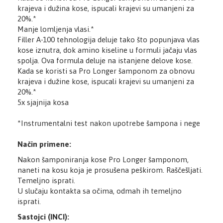
krajeva i dužina kose, ispucali krajevi su umanjeni za
20%.*
Manje lomljenja vlasi.*
Filler A-100 tehnologija deluje tako što popunjava vlas
kose iznutra, dok amino kiseline u formuli jačaju vlas
spolja. Ova formula deluje na istanjene delove kose.
Kada se koristi sa Pro Longer šamponom za obnovu
krajeva i dužine kose, ispucali krajevi su umanjeni za
20%.*
5x sjajnija kosa
*Instrumentalni test nakon upotrebe šampona i nege
Način primene:
Nakon šamponiranja kose Pro Longer šamponom,
naneti na kosu koja je prosušena peškirom. Raščešljati.
Temeljno isprati.
U slučaju kontakta sa očima, odmah ih temeljno
isprati.
Sastojci (INCI):