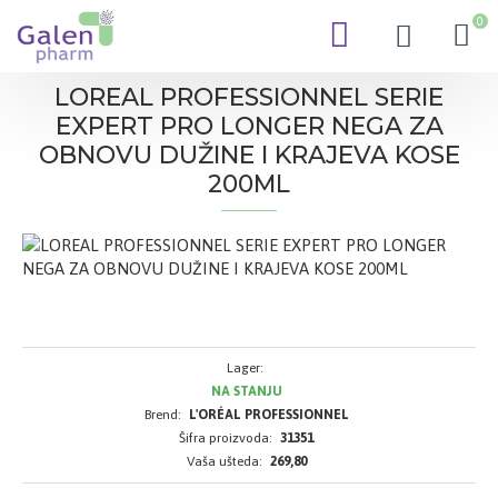
0
LOREAL PROFESSIONNEL SERIE
EXPERT PRO LONGER NEGA ZA
OBNOVU DUŽINE I KRAJEVA KOSE
200ML
Lager:
NA STANJU
Brend:
L'ORÉAL PROFESSIONNEL
Šifra proizvoda:
31351
Vaša ušteda:
269,80