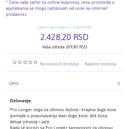
* Cene važe samo za online kupovinu, cene proizvoda u
apotekama se mogu razlikovati od cene na internet
prodavnici.
Cena u apotekama: 2.698,00 RSD
2.428,20 RSD
Vaša ušteda 269,80 RSD
Na osnovu 0 recenzija.
-
Napišite recenziju
OPIS
Delovanje:
Pro Longer nega za obnovu dužina i krajeva duge kose
pomaže u popunjavanju vlasi duge kose, dok kosa
deluje zdravije i jače.
Kada se koristi sa Pro Longer šamponom za obnovu