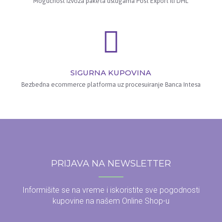
Mogućnost izvoza paketa uslugama Post Export ili DHL
SIGURNA KUPOVINA
Bezbedna ecommerce platforma uz procesuiranje Banca Intesa
PRIJAVA NA NEWSLETTER
Informišite se na vreme i iskoristite sve pogodnosti
kupovine na našem Online Shop-u