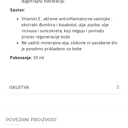
dugotrajnu hidrataciju
Sastav:
Vitamin E , aktivne antiinflamatorne sastojke -
ekstrakt đumbira i bisabolol, ulja: jojobe, ulje
ricinusa i suncokreta, koji neguju i pomažu
proces regeneracije kože
Ne sadrži mineralna ulja, silikone ni parabene što
je posebno prikladano za bebe
Pakovanje:
50 ml
ISKUSTVA
POVEZANI PROIZVODI