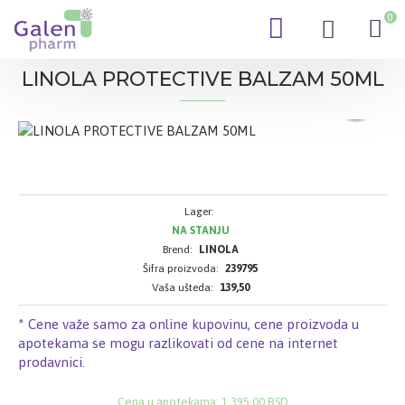
0
LINOLA PROTECTIVE BALZAM 50ML
Lager:
NA STANJU
Brend:
LINOLA
Šifra proizvoda:
239795
Vaša ušteda:
139,50
* Cene važe samo za online kupovinu, cene proizvoda u
apotekama se mogu razlikovati od cene na internet
prodavnici.
Cena u apotekama: 1.395,00 RSD