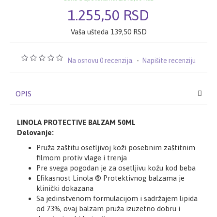
1.255,50 RSD
Vaša ušteda 139,50 RSD
Na osnovu 0 recenzija.
-
Napišite recenziju
OPIS
LINOLA PROTECTIVE BALZAM 50ML
Delovanje:
Pruža zaštitu osetljivoj koži posebnim zaštitnim
filmom protiv vlage i trenja
Pre svega pogodan je za osetljivu kožu kod beba
Efikasnost Linola ® Protektivnog balzama je
klinički dokazana
Sa jedinstvenom formulacijom i sadržajem lipida
od 73%, ovaj balzam pruža izuzetno dobru i