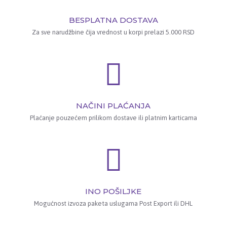
BESPLATNA DOSTAVA
Za sve narudžbine čija vrednost u korpi prelazi 5.000 RSD
NAČINI PLAĆANJA
Plaćanje pouzećem prilikom dostave ili platnim karticama
INO POŠILJKE
Mogućnost izvoza paketa uslugama Post Export ili DHL