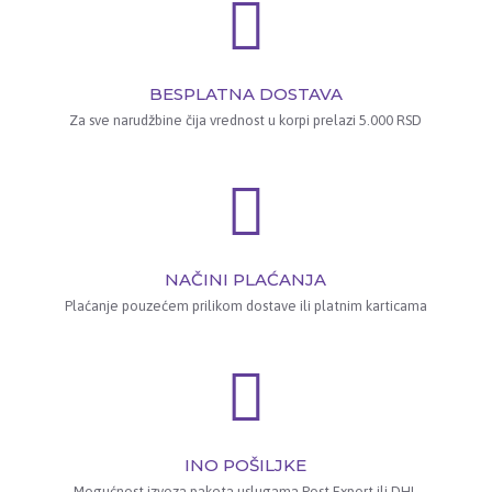
BESPLATNA DOSTAVA
Za sve narudžbine čija vrednost u korpi prelazi 5.000 RSD
NAČINI PLAĆANJA
Plaćanje pouzećem prilikom dostave ili platnim karticama
INO POŠILJKE
Mogućnost izvoza paketa uslugama Post Export ili DHL