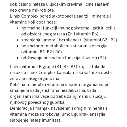
uobičajeno nalaze u ljudskim crevima i čine sastavni
deo crevne mikrobiote.
Linex Complex pored lakotobacila sadrži i minerale i
vitamine koji doprinose:
normalnoj funkciji imunog sistema i zaštiti ćelija
od oksidativnog stresa (Zn i vitamin B6)
smanjenju umora i iscrpljenosti (vitamini B2 i B6)
normalnom metabolizmu stvaranja energije
(vitamini B1, B2 i B6)
održavanju normalnih funkcija sluznica (B2).
Cink i vitamini B grupe (B1, B2, B6) koji se takođe
nalaze u Linex Complex kapsulama su važni za opšte
zdravlje našeg organizma.
Količina minerala i vitamina u našem organizmu je
smanjena kada je ishrana neadekvatna, kada
organizam ima veće potrebe za njima ili u slučaju
njihovog povećanog gubitka.
Dehidracija i manjak navedenih i drugih minerala i
vitamina može uzrokovati umor, gubitak energije i
slabljenje našeg imuniteta.