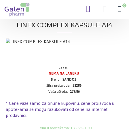
0
LINEX COMPLEX KAPSULE A14
Lager:
NEMA NA LAGERU
Brend:
SANDOZ
Šifra proizvoda:
31286
Vaša ušteda:
179,86
* Cene važe samo za online kupovinu, cene proizvoda u
apotekama se mogu razlikovati od cene na internet
prodavnici.
Cena u apotekama: 1.798,56 RSD