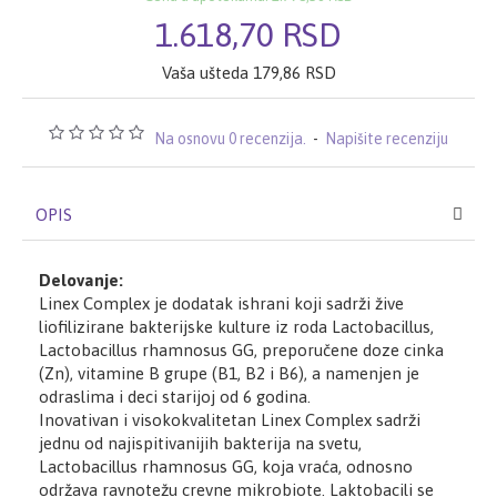
1.618,70 RSD
Vaša ušteda 179,86 RSD
Na osnovu 0 recenzija.
-
Napišite recenziju
OPIS
Delovanje:
Linex Complex je dodatak ishrani koji sadrži žive
liofilizirane bakterijske kulture iz roda Lactobacillus,
Lactobacillus rhamnosus GG, preporučene doze cinka
(Zn), vitamine B grupe (B1, B2 i B6), a namenjen je
odraslima i deci starijoj od 6 godina.
Inovativan i visokokvalitetan Linex Complex sadrži
jednu od najispitivanijih bakterija na svetu,
Lactobacillus rhamnosus GG, koja vraća, odnosno
održava ravnotežu crevne mikrobiote. Laktobacili se