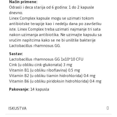
Način primene:
Odrasli i deca starija od 6 godina: 1 do 2 kapusle
dnevno.
Linex Complex kapsule mogu se uzimati tokom
antibiotske terapije kao i nedelju dana po završetku
iste. Linex Complex treba uzimati najmanje tri sata
nakon uzimanja antibiotika. Ne uzimajte kapsulu sa
vrućim napitcima kako se ne bi uništile bakterije
Lactobacillus rhamnosus GG.
Sastav:
Lactobacillus rhamnosus GG 1x10^10 CFU
Cink (u obliku cink-glukonata) 3 mg
Vitamin B1 (u obliku riboflavina) 0.5 mg
Vitamin B2 (u obliku tiamin hidrohlorida) 0.4 mg
Vitamin B6 (u obliku piridoksin hidrohlorida) 0.4 mg
Pakovanje:
14 kapusla
ISKUSTVA