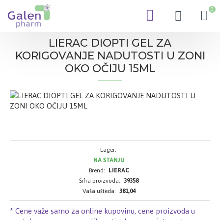
0
LIERAC DIOPTI GEL ZA
KORIGOVANJE NADUTOSTI U ZONI
OKO OČIJU 15ML
Lager:
NA STANJU
Brend:
LIERAC
Šifra proizvoda:
39358
Vaša ušteda:
381,04
* Cene važe samo za online kupovinu, cene proizvoda u