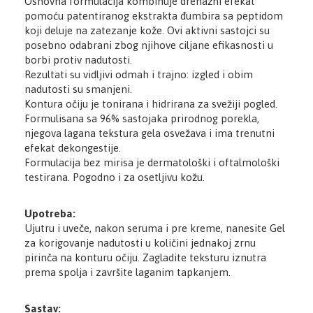
Osnovna formulacija kombinuje drenažni efekat
pomoću patentiranog ekstrakta đumbira sa peptidom
koji deluje na zatezanje kože. Ovi aktivni sastojci su
posebno odabrani zbog njihove ciljane efikasnosti u
borbi protiv nadutosti.
Rezultati su vidljivi odmah i trajno: izgled i obim
nadutosti su smanjeni.
Kontura očiju je tonirana i hidrirana za svežiji pogled.
Formulisana sa 96% sastojaka prirodnog porekla,
njegova lagana tekstura gela osvežava i ima trenutni
efekat dekongestije.
Formulacija bez mirisa je dermatološki i oftalmološki
testirana. Pogodno i za osetljivu kožu.
Upotreba:
Ujutru i uveče, nakon seruma i pre kreme, nanesite Gel
za korigovanje nadutosti u količini jednakoj zrnu
pirinča na konturu očiju. Zagladite teksturu iznutra
prema spolja i završite laganim tapkanjem.
Sastav: