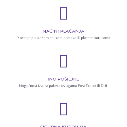
NAČINI PLAĆANJA
Plaćanje pouzećem prilikom dostave ili platnim karticama
INO POŠILJKE
Mogućnost izvoza paketa uslugama Post Export ili DHL
SIGURNA KUPOVINA