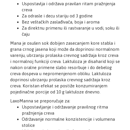
Uspostavlja i održava pravilan ritam pražnjenja
creva
Za odrasle i decu stariju od 3 godine
Bez veštačkih zaslađivača, boja i aroma
Za direktnu primenu ili rastvaranje u vodi, soku ili
čaju
Mana je osušen sok dobijen zasecanjem kore stabla i
grana crnog jasena koji može da doprinosi normalnom
varenju, ubrzanju prolaska crevnog sadržaja kroz creva
i normalnoj funkciji creva. Laktuloza je disaharid koji se
nakon oralne primene slabo resorbuje i do debelog
creva dospeva u nepromenjenom obliku. Laktuloza
doprinosi ubrzanju prolaska crevnog sadržaja kroz
creva. Koristan efekat se postiže konzumiranjem
pojedinačne porcije od 10 g laktuloze dnevno.
LaxoManna se preporučuje za:
Uspostavljanje i održavanje pravilnog ritma
pražnjenja creva
Održavanje normalne konzistencije i volumena
stolice