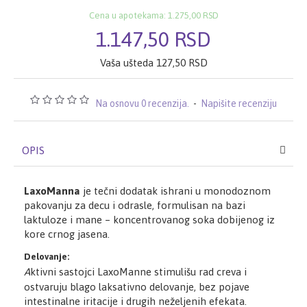
Cena u apotekama: 1.275,00 RSD
1.147,50 RSD
Vaša ušteda 127,50 RSD
Na osnovu 0 recenzija.
-
Napišite recenziju
OPIS
LaxoManna
je tečni dodatak ishrani u monodoznom
pakovanju za decu i odrasle, formulisan na bazi
laktuloze i mane – koncentrovanog soka dobijenog iz
kore crnog jasena.
Delovanje:
A
ktivni sastojci LaxoManne stimulišu rad creva i
ostvaruju blago laksativno delovanje, bez pojave
intestinalne iritacije i drugih neželjenih efekata.