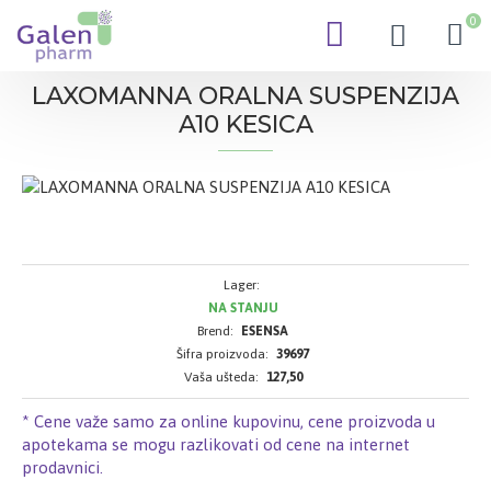
0
LAXOMANNA ORALNA SUSPENZIJA
A10 KESICA
Lager:
NA STANJU
Brend:
ESENSA
Šifra proizvoda:
39697
Vaša ušteda:
127,50
* Cene važe samo za online kupovinu, cene proizvoda u
apotekama se mogu razlikovati od cene na internet
prodavnici.