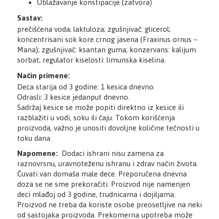
Ublažavanje konstipacije (zatvora)
Sastav:
prečišćena voda; laktuloza; zgušnjivač: glicerol;
koncentrisani sok kore crnog jasena (Fraxinus ornus –
Mana); zgušnjivač: ksantan guma; konzervans: kalijum
sorbat; regulator kiselosti: limunska kiselina.
Način primene:
Deca starija od 3 godine: 1 kesica dnevno.
Odrasli: 3 kesice jedanput dnevno.
Sadržaj kesice se može popiti direktno iz kesice ili
razblažiti u vodi, soku ili čaju. Tokom korišćenja
proizvoda, važno je unositi dovoljne količine tečnosti u
toku dana.
Napomene:
Dodaci ishrani nisu zamena za
raznovrsnu, uravnoteženu ishranu i zdrav način života.
Čuvati van domaša male dece. Preporučena dnevna
doza se ne sme prekoračiti. Proizvod nije namenjen
deci mlađoj od 3 godine, trudnicama i dojiljama.
Proizvod ne treba da koriste osobe preosetljive na neki
od sastojaka proizvoda. Prekomerna upotreba može