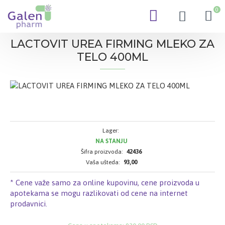
0
LACTOVIT UREA FIRMING MLEKO ZA
TELO 400ML
Lager:
NA STANJU
Šifra proizvoda:
42436
Vaša ušteda:
93,00
* Cene važe samo za online kupovinu, cene proizvoda u
apotekama se mogu razlikovati od cene na internet
prodavnici.