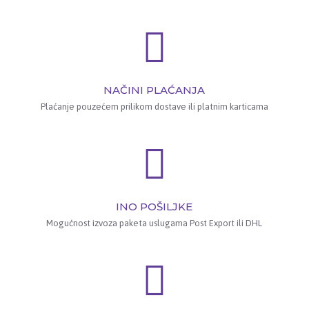
NAČINI PLAĆANJA
Plaćanje pouzećem prilikom dostave ili platnim karticama
INO POŠILJKE
Mogućnost izvoza paketa uslugama Post Export ili DHL