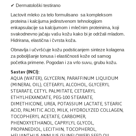
✔ Dermatološki testirano
Lactovit mleko za telo formulisano sa kompleksom
proteina i kalcijuma jedinstvenom tehnologijom
enkapsulacije sa kalcijumom i mlečnim proteinima, koji
svakodnevno jačaju vašu kožu kako bi je održali mladom.
Hidrirana, elastična i čvrsta koža.
Obnavlja i učvršćuje kožu podsticanjem sinteze kolagena
za poboljšanje tonusa i elastičnosti kože od samog
početka primene. Pogodan i za vrlo suvu, grubu kožu.
Sastav (INCI):
AQUA (WATER), GLYCERIN, PARAFFINUM LIQUIDUM
(MINERAL OIL), CETEARYL ALCOHOL, GLYCERYL
STEARATE, CETYL PALMITATE, CETEARYL
ETHYLHEXANOATE, PEG-100 STEARATE,
DIMETHICONE, UREA, POTASSIUM LACTATE, STEARIC
ACID, PALMITIC ACID, MILK, HYDROLYZED COLLAGEN,
TOCOPHERYL ACETATE, CARBOMER,
PHENOXYETHANOL, CAPRYLYL GLYCOL,
PROPANEDIOL, LECITHIN, TOCOPHEROL,
HELIANTHUS ANNUUS (SUNFLOWER) SEED OIL,