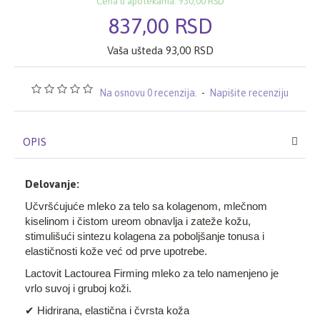
Cena u apotekama: 930,00 RSD
837,00 RSD
Vaša ušteda 93,00 RSD
Na osnovu 0 recenzija.
-
Napišite recenziju
OPIS
Delovanje:
Učvršćujuće mleko za telo sa kolagenom, mlečnom
kiselinom i čistom ureom obnavlja i zateže kožu,
stimulišući sintezu kolagena za poboljšanje tonusa i
elastičnosti kože već od prve upotrebe.
Lactovit Lactourea Firming mleko za telo namenjeno je
vrlo suvoj i gruboj koži.
✔ Hidrirana, elastična i čvrsta koža