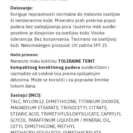
Delovanje:
Koriguje nepravilnosti normalne do mešovite osetljive
ili netolerantne kože. Mineralni prah prekriva poput
pudera bez začepljivanja pora. Izuzetno mek sunđer
posebno je dizajniran za osetljivu kožu. Visoka
tolerancija. Bez konzervansa. Testirano na osetljivoj
koži. Nekomedogen proizvod. UV zaštita SPF 25.
:
Način primene
Nanesite malu količinu
TOLERAINE TEINT
kompaktnog korektivnog pudera
sunđerčićem i
razmažite od sredine lica prema spoljašnjim
delovima. Može se koristiti i za popravke šminke
tokom dana.
Sastojci (INCI):
TALC, NYLON-12, DIMETHICONE, TITANIUM DIOXIDE,
MAGNESIUM STEARATE, TRIISOCETYL CITRATE,
STEARIC ACID, TRIMETHYLSILOXYSILICATE, CAPRYLYL
GLYCOL, PARAFFINUM LIQUIDUM / MINERAL OIL,
CETYL DIMETHICONE, METHYL
METHACRYLATE/GLYCOL DIMETHACRYLATE