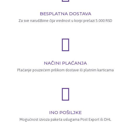
BESPLATNA DOSTAVA
Za sve narudžbine čija vrednost u korpi prelazi 5.000 RSD
NAČINI PLAĆANJA
Plaćanje pouzećem prilikom dostave ili platnim karticama
INO POŠILJKE
Mogućnost izvoza paketa uslugama Post Export ili DHL