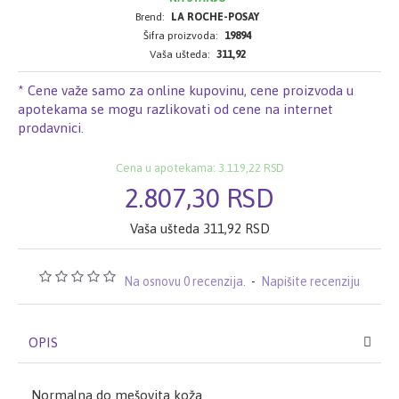
Brend:
LA ROCHE-POSAY
Šifra proizvoda:
19894
Vaša ušteda:
311,92
* Cene važe samo za online kupovinu, cene proizvoda u
apotekama se mogu razlikovati od cene na internet
prodavnici.
Cena u apotekama: 3.119,22 RSD
2.807,30 RSD
Vaša ušteda 311,92 RSD
Na osnovu 0 recenzija.
-
Napišite recenziju
OPIS
Normalna do mešovita koža