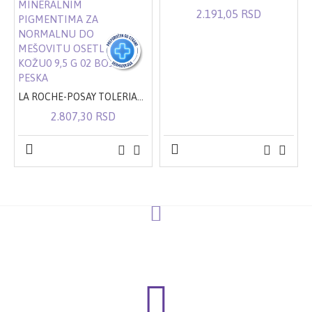
2.191,05 RSD
LA ROCHE-POSAY TOLERIANE TEINT MINERAL KOMPAKTNI KOREKTIVNI PUDER S MINERALNIM PIGMENTIMA ZA NORMALNU DO MEŠOVITU OSETLJIVU KOŽU0 9,5 G 02 BOJA PESKA
2.807,30 RSD