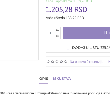
Cena u apotekama: 1.339,20 RSD
1.205,28 RSD
Vaša ušteda 133,92 RSD
DODAJ U LISTU ŽELJ
Na osnovu 0 recenzija.
-
N
OPIS
ISKUSTVA
a 30% uree i niacinamidom. Umiruje ekstremno suva lokalizovana područja i vidno