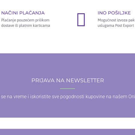
NAČINI PLAĆANJA
INO POŠILJKE
Plaćanje pouzećem prilikom
Mogućnost izvoza pak
dostave ili platnim karticama
uslugama Post Export 
PRIJAVA NA NEWSLETTER
e se na vreme i iskoristite sve pogodnosti kupovine na našem On