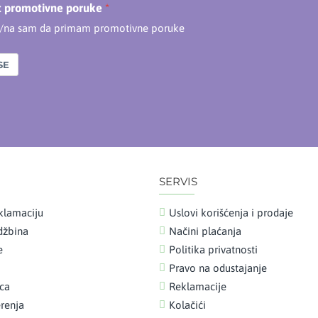
t promotivne poruke
n/na sam da primam promotivne poruke
SE
SERVIS
klamaciju
Uslovi korišćenja i prodaje
udžbina
Načini plaćanja
e
Politika privatnosti
Pravo na odustajanje
ica
Reklamacije
renja
Kolačići