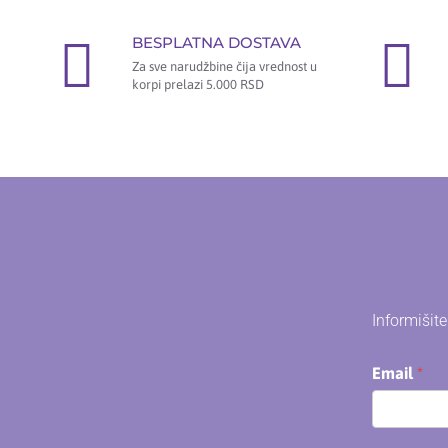
BESPLATNA DOSTAVA
Za sve narudžbine čija vrednost u
korpi prelazi 5.000 RSD
Informišit
Email