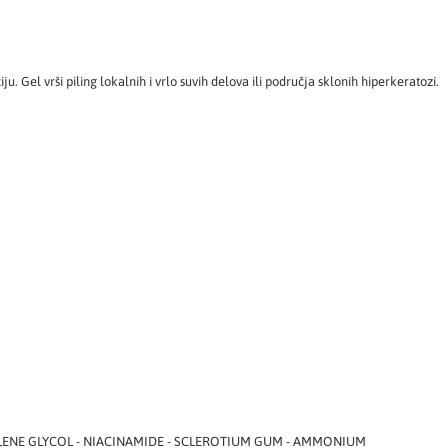
Gel vrši piling lokalnih i vrlo suvih delova ili područja sklonih hiperkeratozi.
TYLENE GLYCOL - NIACINAMIDE - SCLEROTIUM GUM - AMMONIUM