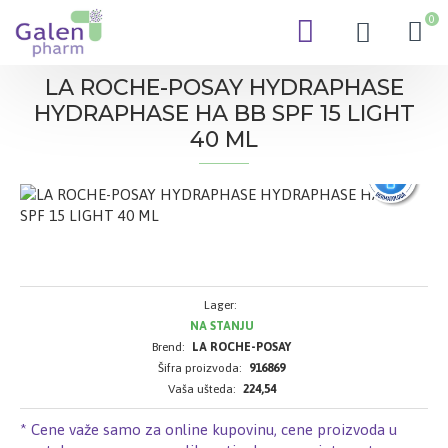
0
LA ROCHE-POSAY HYDRAPHASE
HYDRAPHASE HA BB SPF 15 LIGHT
40 ML
Lager:
NA STANJU
Brend:
LA ROCHE-POSAY
Šifra proizvoda:
916869
Vaša ušteda:
224,54
* Cene važe samo za online kupovinu, cene proizvoda u