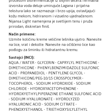
procesom biofermentacije iz biljnih šećera.Termalna
izvorska voda deluje umirujuće.Lagana i prijatna
tekstura lako se razmazuje i brzo upija, ostavljajući
kožu mekom, hidriranom i vizuelno ujednačenom.
Nijansa Light namenjena je svetlijem tenu i pruža
prirodan, diskretan finiš.
Način primene:
Uzmite količinu kreme veličine lešnika ujutro. Nanesite
na lice, vrat i dekolte. Nanesite na očišćeno lice kao
podlogu za šminku ili hidratantnu kremu.
Sastojci (INCI):
AQUA / WATER • GLYCERIN • CAPRYLYL METHICONE •
DIMETHICONE • PHENYLBENZIMIDAZOLE SULFONIC
ACID • PROPANEDIOL • PENTYLENE GLYCOL •
DIMETHICONE/PEG-10/15 CROSSPOLYMER •
TOCOPHEROL • SODIUM HYDROXIDE • SODIUM
CHLORIDE • HYDROXYACETOPHENONE •
HYDROXYETHYLPIPERAZINE ETHANE SULFONIC ACID
• SODIUM HYALURONATE • HYDROLYZED
HYALURONIC ACID • SODIUM CITRATE •
PHENOXYETHANOL • TRIETHOXYSILYLETHYL