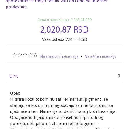
apotekama se mogu razlikovati od cene na internet
prodavnici.
Cena u apotekama: 2.245,41 RSD
2.020,87 RSD
Vaša ušteda 224,54 RSD
Na osnovu 0 recenzija.
-
Napišite recenziju
OPIS
Opis:
Hidrira kožu tokom 48 sati. Mineralni pigmenti se
stapaju sa kožom i prilagođavaju se njenom tonu, za
ujednačen ten. Namenjeno dehidriranoj koži bez sjaja.
Obogaćeno hijaluronskom kiselinom prirodnog
porekla, dobijenom zelenom tehnologijom –