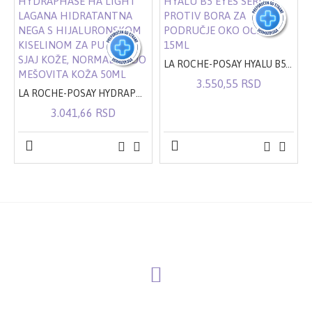
LA ROCHE-POSAY HYALU B5 EYES SERUM PROTIV BORA ZA PODRUČJE OKO OČIJU 15ML
3.550,55 RSD
LA ROCHE-POSAY HYDRAPHASE HA LIGHT LAGANA HIDRATANTNA NEGA S HIJALURONSKOM KISELINOM ZA PUNOĆU I SJAJ KOŽE, NORMALNA DO MEŠOVITA KOŽA 50ML
3.041,66 RSD