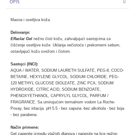
OPIS
Masna i osetljiva koža.
Delovanje:
Effaclar Gel
nežno čisti kožu, zahvaljujući sastojcima za
čišćenje osetljive kože. Uklanja nečistoće i prekomerni sebum,
ostavljajući kožu svežom i čistom.
Sastojci (INCI):
AQUA / WATER, SODIUM LAURETH SULFATE, PEG-8, COCO-
BETAINE, HEXYLENE GLYCOL, SODIUM CHLORIDE, PEG-
120 METHYL GLUCOSE DIOLEATE, ZINC PCA, SODIUM
HYDROXIDE, CITRIC ACID, SODIUM BENZOATE,
PHENOXYETHANOL, CAPRYLYL GLYCOL, PARFUM /
FRAGRANCE.
Sa umirujućom termalnom vodom La Roche-
Posay, bez iritacija. pH 5.5 - bez sapuna -bez alkohola - bez boja
- bez parabena.
Način primene:
Gel zapenite između vlažnih dlanova i nanesite na lice nežno