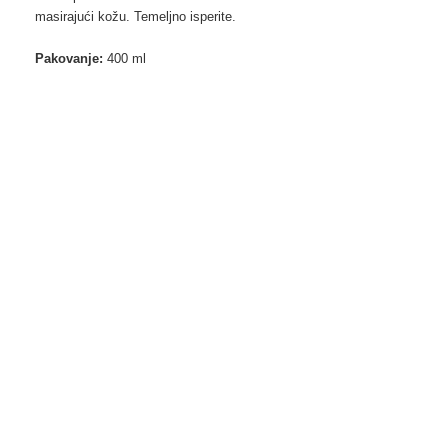
masirajući kožu. Temeljno isperite.
Pakovanje:
400 ml