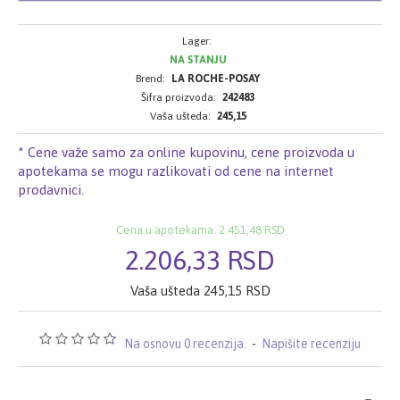
Lager:
NA STANJU
Brend:
LA ROCHE-POSAY
Šifra proizvoda:
242483
Vaša ušteda:
245,15
* Cene važe samo za online kupovinu, cene proizvoda u
apotekama se mogu razlikovati od cene na internet
prodavnici.
Cena u apotekama: 2.451,48 RSD
2.206,33 RSD
Vaša ušteda 245,15 RSD
Na osnovu 0 recenzija.
-
Napišite recenziju