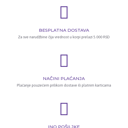
BESPLATNA DOSTAVA
Za sve narudžbine čija vrednost u korpi prelazi 5.000 RSD
NAČINI PLAĆANJA
Plaćanje pouzećem prilikom dostave ili platnim karticama
INO POŠILJKE