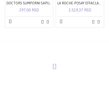
DOCTORS SUMPORNI SAPUN 100G
LA ROCHE-POSAY EFFACLAR DUO(+) SPF30 KOREKTIVNA NEGA PROTIV NEPRAVILNOSTI MASNE KOŽE I ZAČEPLJENIH PORA 40 ML
297,00 RSD
2.519,37 RSD