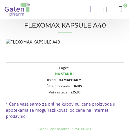
0
FLEXOMAX KAPSULE A40
Lager:
NA STANJU
Brend:
HAMAPHARM
Šifra proizvoda:
36819
Vaša ušteda:
225,00
* Cene važe samo za online kupovinu, cene proizvoda u
apotekama se mogu razlikovati od cene na internet
prodavnici.
Cena u apotekama: 2.250,00 RSD