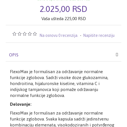
2.025,00 RSD
Vaša ušteda 225,00 RSD
Na osnovu 0 recenzija.
-
Napišite recenziju
OPIS
FlexoMax je formulisan za održavanje normalne
funkcije zglobova. Sadrži visoke doze glukozamina,
hondroitina, hijaluronske kiseline, vitamina C i
indijskog tamjanovca koji pomaže održavanju
normalne funkcije zglobova.
Delovanje:
FlexoMax je formulisan za održavanje normalne
funkcije zglobova. Svaka kapsula sadrži jedinstvenu
kombinaciju elemenata, visokodoziranih i potvrđenog