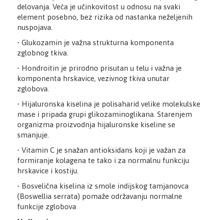
delovanja. Veća je učinkovitost u odnosu na svaki
element posebno, bez rizika od nastanka neželjenih
nuspojava.
• Glukozamin je važna strukturna komponenta
zglobnog tkiva.
• Hondroitin je prirodno prisutan u telu i važna je
komponenta hrskavice, vezivnog tkiva unutar
zglobova.
• Hijaluronska kiselina je polisaharid velike molekulske
mase i pripada grupi glikozaminoglikana. Starenjem
organizma proizvodnja hijaluronske kiseline se
smanjuje.
• Vitamin C je snažan antioksidans koji je važan za
formiranje kolagena te tako i za normalnu funkciju
hrskavice i kostiju.
• Bosvelična kiselina iz smole indijskog tamjanovca
(Boswellia serrata) pomaže održavanju normalne
funkcije zglobova