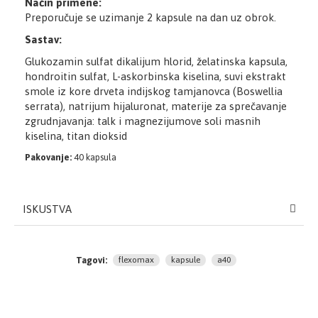
Način primene:
Preporučuje se uzimanje 2 kapsule na dan uz obrok.
Sastav:
Glukozamin sulfat dikalijum hlorid, želatinska kapsula,
hondroitin sulfat, L-askorbinska kiselina, suvi ekstrakt
smole iz kore drveta indijskog tamjanovca (Boswellia
serrata), natrijum hijaluronat, materije za sprečavanje
zgrudnjavanja: talk i magnezijumove soli masnih
kiselina, titan dioksid
Pakovanje:
40 kapsula
ISKUSTVA
Tagovi:
flexomax
kapsule
a40