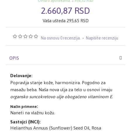
Cena u apotekama: 2.956,52 RSD
2.660,87 RSD
Vaša ušteda 295,65 RSD
Na osnovu 0 recenzija.
-
Napišite recenziju
OPIS
Delovanje:
Popravlja stanje kože, harmonizira. Pogodno za
masažu beba.
Naša nova ulja za telo u osnovi imaju
organsko suncokretovo ulje obogaćeno vitaminom E.
:
Način primene
Naneti na vlažnu kožu.
Sastojci (INCI):
Helianthus Annuus (Sunflower) Seed Oil, Rosa