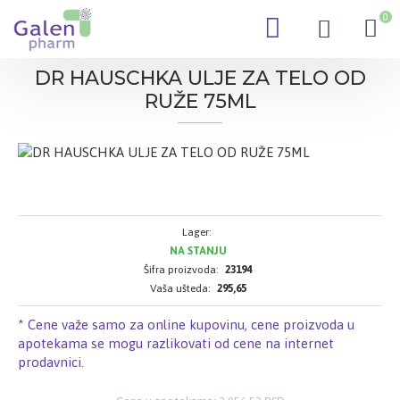
0
DR HAUSCHKA ULJE ZA TELO OD
RUŽE 75ML
Lager:
NA STANJU
Šifra proizvoda:
23194
Vaša ušteda:
295,65
* Cene važe samo za online kupovinu, cene proizvoda u
apotekama se mogu razlikovati od cene na internet
prodavnici.