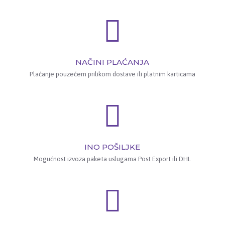
NAČINI PLAĆANJA
Plaćanje pouzećem prilikom dostave ili platnim karticama
INO POŠILJKE
Mogućnost izvoza paketa uslugama Post Export ili DHL