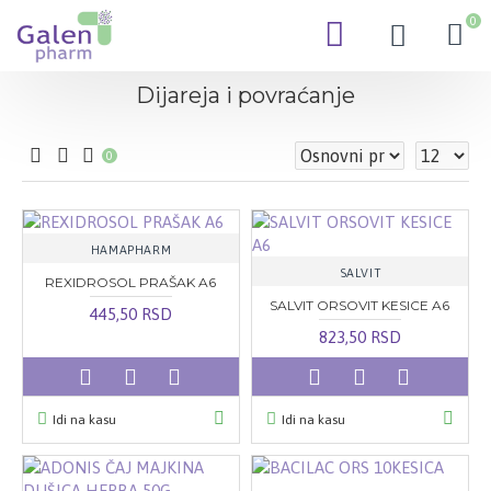
0
Dijareja i povraćanje
0
HAMAPHARM
SALVIT
REXIDROSOL PRAŠAK A6
SALVIT ORSOVIT KESICE A6
445,50 RSD
823,50 RSD
Idi na kasu
Idi na kasu