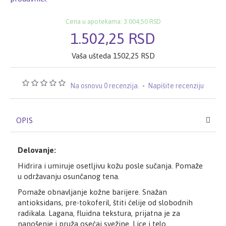
Cena u apotekama: 3.004,50 RSD
1.502,25 RSD
Vaša ušteda 1502,25 RSD
Na osnovu 0 recenzija.
-
Napišite recenziju
OPIS
Delovanje:
Hidrira i umiruje osetljivu kožu posle sučanja. Pomaže
u održavanju osunčanog tena.
Pomaže obnavljanje kožne barijere. Snažan
antioksidans, pre-tokoferil, štiti ćelije od slobodnih
radikala. Lagana, fluidna tekstura, prijatna je za
nanošenje i pruža osećaj svežine. Lice i telo.