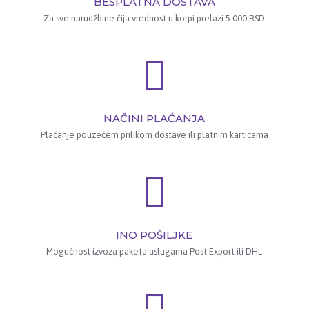
BESPLATNA DOSTAVA
Za sve narudžbine čija vrednost u korpi prelazi 5.000 RSD
NAČINI PLAĆANJA
Plaćanje pouzećem prilikom dostave ili platnim karticama
INO POŠILJKE
Mogućnost izvoza paketa uslugama Post Export ili DHL