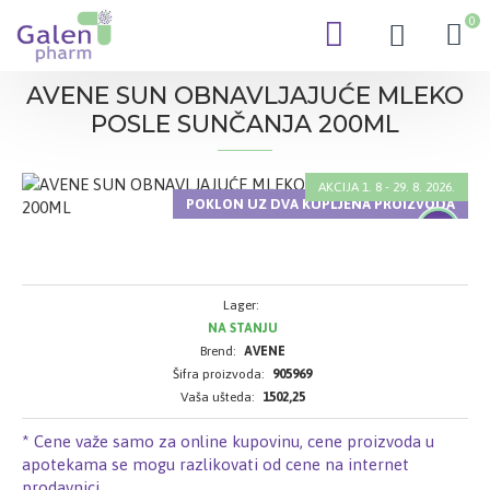
0
AVENE SUN OBNAVLJAJUĆE MLEKO
POSLE SUNČANJA 200ML
AKCIJA 1. 8 - 29. 8. 2026.
POKLON UZ DVA KUPLJENA PROIZVODA
-50 %
Lager:
NA STANJU
Brend:
AVENE
Šifra proizvoda:
905969
Vaša ušteda:
1502,25
* Cene važe samo za online kupovinu, cene proizvoda u
apotekama se mogu razlikovati od cene na internet
prodavnici.