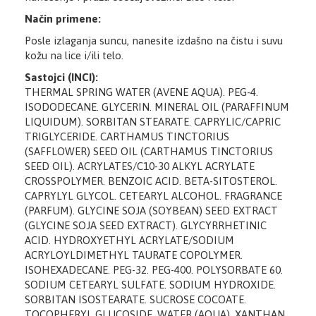
Način primene:
Posle izlaganja suncu, nanesite izdašno na čistu i suvu
kožu na lice i/ili telo.
Sastojci (INCI):
THERMAL SPRING WATER (AVENE AQUA). PEG-4.
ISODODECANE. GLYCERIN. MINERAL OIL (PARAFFINUM
LIQUIDUM). SORBITAN STEARATE. CAPRYLIC/CAPRIC
TRIGLYCERIDE. CARTHAMUS TINCTORIUS
(SAFFLOWER) SEED OIL (CARTHAMUS TINCTORIUS
SEED OIL). ACRYLATES/C10-30 ALKYL ACRYLATE
CROSSPOLYMER. BENZOIC ACID. BETA-SITOSTEROL.
CAPRYLYL GLYCOL. CETEARYL ALCOHOL. FRAGRANCE
(PARFUM). GLYCINE SOJA (SOYBEAN) SEED EXTRACT
(GLYCINE SOJA SEED EXTRACT). GLYCYRRHETINIC
ACID. HYDROXYETHYL ACRYLATE/SODIUM
ACRYLOYLDIMETHYL TAURATE COPOLYMER.
ISOHEXADECANE. PEG-32. PEG-400. POLYSORBATE 60.
SODIUM CETEARYL SULFATE. SODIUM HYDROXIDE.
SORBITAN ISOSTEARATE. SUCROSE COCOATE.
TOCOPHERYL GLUCOSIDE. WATER (AQUA). XANTHAN