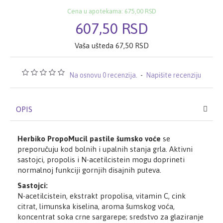
Cena u apotekama: 675,00 RSD
607,50 RSD
Vaša ušteda 67,50 RSD
Na osnovu 0 recenzija.
-
Napišite recenziju
OPIS
Herbiko PropoMucil pastile šumsko voće
se
preporučuju kod bolnih i upalnih stanja grla. Aktivni
sastojci, propolis i N-acetilcistein mogu doprineti
normalnoj funkciji gornjih disajnih puteva.
Sastojci:
N-acetilcistein, ekstrakt propolisa, vitamin C, cink
citrat, limunska kiselina, aroma šumskog voća,
koncentrat soka crne sargarepe; sredstvo za glaziranje