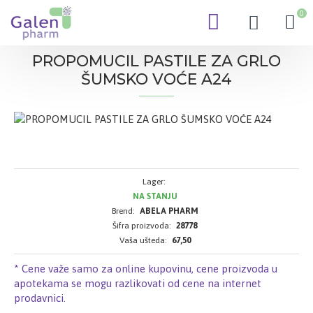
0
PROPOMUCIL PASTILE ZA GRLO
ŠUMSKO VOĆE A24
Lager:
NA STANJU
Brend:
ABELA PHARM
Šifra proizvoda:
28778
Vaša ušteda:
67,50
* Cene važe samo za online kupovinu, cene proizvoda u
apotekama se mogu razlikovati od cene na internet
prodavnici.