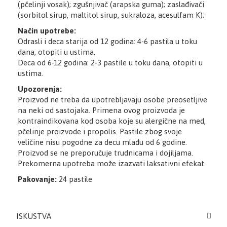
(pčelinji vosak); zgušnjivač (arapska guma); zaslađivači
(sorbitol sirup, maltitol sirup, sukraloza, acesulfam K);
Način upotrebe:
Odrasli i deca starija od 12 godina: 4-6 pastila u toku
dana, otopiti u ustima.
Deca od 6-12 godina: 2-3 pastile u toku dana, otopiti u
ustima.
Upozorenja:
Proizvod ne treba da upotrebljavaju osobe preosetljive
na neki od sastojaka. Primena ovog proizvoda je
kontraindikovana kod osoba koje su alergične na med,
pčelinje proizvode i propolis. Pastile zbog svoje
veličine nisu pogodne za decu mlađu od 6 godine.
Proizvod se ne preporučuje trudnicama i dojiljama.
Prekomerna upotreba može izazvati laksativni efekat.
Pakovanje:
24 pastile
ISKUSTVA