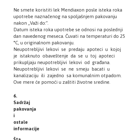
Ne smete koristiti lek Mendiaxon posle isteka roka
upotrebe naznačenog na spoljašnjem pakovanju
nakon „Važi do:”.
Datum isteka roka upotrebe se odnosi na poslednji
dan navedenog meseca. Čuvati na temperaturi do 25
°C, u originalnom pakovanju.
Neupotrebljivi lekovi se predaju apoteci u kojoj
je istaknuto obaveštenje da se u toj apoteci
prikupljaju neupotrebljivi lekovi od građana.
Neupotrebljivi lekovi se ne smeju bacati u
kanalizaciju ili zajedno sa komunalnim otpadom.
Ove mere će pomoći u zaštiti životne sredine.
6.
Sadržaj
pakovanja
i
ostale
informacije
Šta