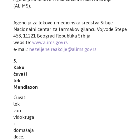
(ALIMS):
Agencija za lekove i medicinska sredstva Srbije
Nacionalni centar za farmakovigilancu Vojvode Stepe
458, 11221 Beograd Republika Srbija
website:
www.alims.gov.rs
e-mail:
nezeljene.reakcije@alims.gov.rs
5.
Kako
čuvati
lek
Mendiaxon
Čuvati
lek
van
vidokruga
i
domašaja
dece.