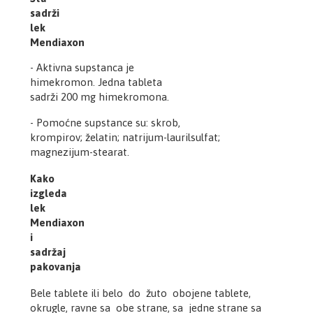
sadrži
lek
Mendiaxon
- Aktivna supstanca je
himekromon. Jedna tableta
sadrži 200 mg himekromona.
- Pomoćne supstance su: skrob,
krompirov; želatin; natrijum-laurilsulfat;
magnezijum-stearat.
Kako
izgleda
lek
Mendiaxon
i
sadržaj
pakovanja
Bele tablete ili belo do žuto obojene tablete,
okrugle, ravne sa obe strane, sa jedne strane sa