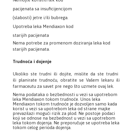
pacijenata sa insuficijencijom
(slabosti) jetre i/ili bubrega.
Upotreba leka Mendiaxon kod
starijih pacijenata
Nema potrebe za promenom doziranja leka kod
starijih pacijenata.
Trudnoća i dojenje
Ukoliko ste trudni ili dojite, mislite da ste trudni
ili planirate trudnoću, obratite se Vašem lekaru ili
farmaceutu za savet pre nego što uzmete ovaj lek.
Nema podataka o bezbednosti u vezi sa upotrebom
leka Mendiaxon tokom trudnoće. Unos leka
Mendiaxon tokom trudnoće je dozvoljen samo kada
korist u vezi sa upotrebom leka od strane majke
prevazilazi mogući rizik za plod. Ne postoje podaci
koji se odnose na bezbednost u vezi sa upotrebom
leka tokom dojenja. Ne preporučuje se upotreba leka
tokom celog perioda dojenja.