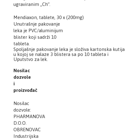
ugraviranim „Ch”.
Mendiaxon, tablete, 30 x (200mg)
Unutrašnje pakovanje
leka je PVC/aluminijum
blister koji sadrži 10
tableta.
Spoljašnje pakovanje leka je složiva kartonska kutija
u kojoj se nalaze 3 blistera sa po 10 tableta i
Uputstvo za lek.
Nosilac
dozvole
i
proizvođač
Nosilac
dozvole:
PHARMANOVA
D.O.O.
OBRENOVAC
Industrijska