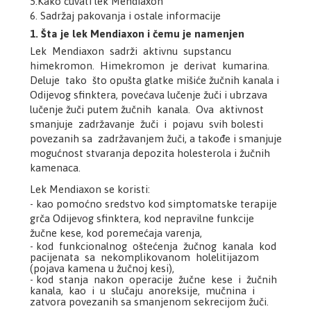
5.Kako čuvati lek Mendiaxon
6. Sadržaj pakovanja i ostale informacije
1. Šta je lek Mendiaxon i čemu je namenjen
Lek Mendiaxon sadrži aktivnu supstancu
himekromon. Himekromon je derivat kumarina.
Deluje tako što opušta glatke mišiće žučnih kanala i
Odijevog sfinktera, povećava lučenje žuči i ubrzava
lučenje žuči putem žučnih kanala. Ova aktivnost
smanjuje zadržavanje žuči i pojavu svih bolesti
povezanih sa zadržavanjem žuči, a takođe i smanjuje
mogućnost stvaranja depozita holesterola i žučnih
kamenaca.
Lek Mendiaxon se koristi:
- kao pomoćno sredstvo kod simptomatske terapije
grča Odijevog sfinktera, kod nepravilne funkcije
žučne kese, kod poremećaja varenja,
- kod funkcionalnog oštećenja žučnog kanala kod
pacijenata sa nekomplikovanom holelitijazom
(pojava kamena u žučnoj kesi),
- kod stanja nakon operacije žučne kese i žučnih
kanala, kao i u slučaju anoreksije, mučnina i
zatvora povezanih sa smanjenom sekrecijom žuči.