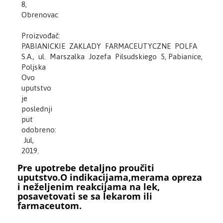
8,
Obrenovac
Proizvođač:
PABIANICKIE ZAKLADY FARMACEUTYCZNE POLFA
S.A., ul. Marszalka Jozefa Pilsudskiego 5, Pabianice,
Poljska
Ovo
uputstvo
je
poslednji
put
odobreno:
Jul,
2019.
Pre upotrebe detaljno proučiti
uputstvo.O indikacijama,merama opreza
i neželjenim reakcijama na lek,
posavetovati se sa lekarom ili
farmaceutom.