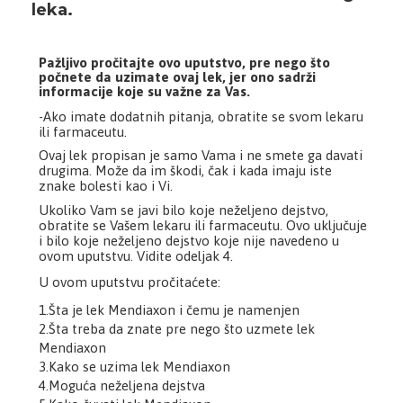
leka.
Pažljivo pročitajte ovo uputstvo, pre nego što
počnete da uzimate ovaj lek, jer ono sadrži
informacije koje su važne za Vas.
-Ako imate dodatnih pitanja, obratite se svom lekaru
ili farmaceutu.
Ovaj lek propisan je samo Vama i ne smete ga davati
drugima. Može da im škodi, čak i kada imaju iste
znake bolesti kao i Vi.
Ukoliko Vam se javi bilo koje neželjeno dejstvo,
obratite se Vašem lekaru ili farmaceutu. Ovo uključuje
i bilo koje neželjeno dejstvo koje nije navedeno u
ovom uputstvu. Vidite odeljak 4.
U ovom uputstvu pročitaćete:
1.Šta je lek Mendiaxon i čemu je namenjen
2.Šta treba da znate pre nego što uzmete lek
Mendiaxon
3.Kako se uzima lek Mendiaxon
4.Moguća neželjena dejstva