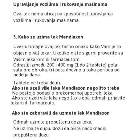
Upravljanje vozilima i rukovanje mašinama
Ovaj lek nema uticaj na sposobnost upravljanja
vozilima i rukovanja mašinama.
3. Kako se uzima lek Mendiaxon
Uvek uzimajte ovaj lek tačno onako kako Vam je to
objasnio Vaš lekar. Ukoliko niste sigurni proverite sa
Vašim lekarom ili farmaceutom.
Odrasli: između 200 i 400 mg (1 do 2 tablete) pola
sata pre obroka, tri puta dnevno u toku perioda od
nedelju dana.
Tablete ne treba deliti.
Ako ste uzeli više leka Mendiaxon nego što treba
Ne postoje podaci o prekomernoj upotrebi leka.
Ako ste uzeli više leka nego što treba, odmah prijavite
lekaru ili farmaceutu.
Ako ste zaboravili da uzmete lek Mendiaxon
Odmah uzmite propuštenu dozu leka.
Ne uzimajte duplu dozu da biste nadoknadili
propuštenu dozu.