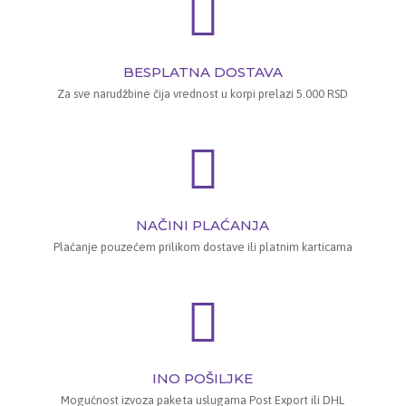
BESPLATNA DOSTAVA
Za sve narudžbine čija vrednost u korpi prelazi 5.000 RSD
NAČINI PLAĆANJA
Plaćanje pouzećem prilikom dostave ili platnim karticama
INO POŠILJKE
Mogućnost izvoza paketa uslugama Post Export ili DHL