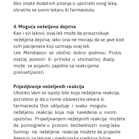
Ako imate dodatnih pitanja o upotrebi ovog leka,
obratite se svom lekaru ili farmaceutu.
4. Moguća neželjena dejstva
Kao i svi lekovi, ovaj lek može da prouzrokuje
neželjena dejstva, iako ona ne moraju da se jave kod
svih pacijenata koji uzimaju ovaj lek.
Lek Mendiaxon se obično dobro podnosi. Proliv,
osećaj punosti ili pritiska u stomačnoj duplji,
može se pojaviti, zajedno sa reakcijama
preosetljivosti.
Prijavljivanje neželjenih reakcija
Ukoliko Vam se ispolji bilo koja neželjena reakcija,
potrebno je da o tome obavestite lekara ili
farmaceuta. Ovo uključuje i svaku moguću
neželjenu reakciju koja nije navedena u ovom
uputstvu. Prijavljivanjem neželjenih reakcija možete
da pomognete u proceni bezbednosti ovog leka.
Sumnju na neželjene reakcije možete da prijavite
Agenciji za lekove i medicinska sredstva Srbije