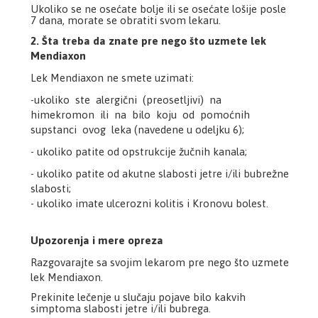
Ukoliko se ne osećate bolje ili se osećate lošije posle
7 dana, morate se obratiti svom lekaru.
2. Šta treba da znate pre nego što uzmete lek
Mendiaxon
Lek Mendiaxon ne smete uzimati:
-ukoliko ste alergični (preosetljivi) na
himekromon ili na bilo koju od pomoćnih
supstanci ovog leka (navedene u odeljku 6);
- ukoliko patite od opstrukcije žučnih kanala;
- ukoliko patite od akutne slabosti jetre i/ili bubrežne
slabosti;
- ukoliko imate ulcerozni kolitis i Kronovu bolest.
Upozorenja i mere opreza
Razgovarajte sa svojim lekarom pre nego što uzmete
lek Mendiaxon.
Prekinite lečenje u slučaju pojave bilo kakvih
simptoma slabosti jetre i/ili bubrega.