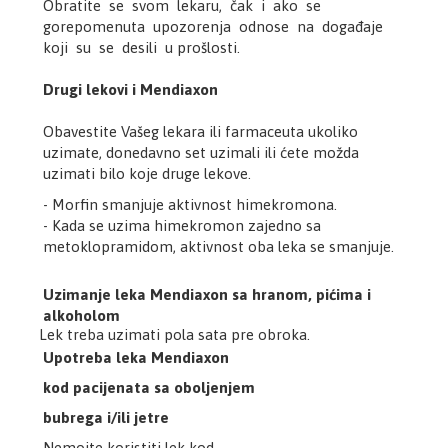
Obratite se svom lekaru, čak i ako se
gorepomenuta upozorenja odnose na događaje
koji su se desili u prošlosti.
Drugi lekovi i Mendiaxon
Obavestite Vašeg lekara ili farmaceuta ukoliko
uzimate, donedavno set uzimali ili ćete možda
uzimati bilo koje druge lekove.
- Morfin smanjuje aktivnost himekromona.
- Kada se uzima himekromon zajedno sa
metoklopramidom, aktivnost oba leka se smanjuje.
Uzimanje leka Mendiaxon sa hranom, pićima i
alkoholom
Lek treba uzimati pola sata pre obroka.
Upotreba leka Mendiaxon
kod pacijenata sa oboljenjem
bubrega i/ili jetre
Nemojte koristiti lek kod