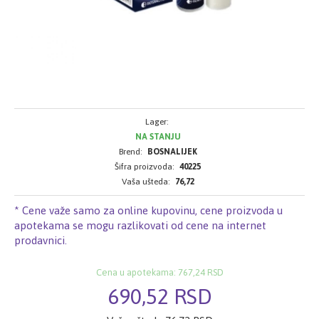
Lager:
NA STANJU
Brend:
BOSNALIJEK
Šifra proizvoda:
40225
Vaša ušteda:
76,72
* Cene važe samo za online kupovinu, cene proizvoda u
apotekama se mogu razlikovati od cene na internet
prodavnici.
Cena u apotekama: 767,24 RSD
690,52 RSD