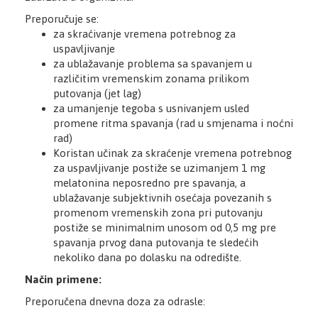
Preporučuje se:
za skraćivanje vremena potrebnog za
uspavljivanje
za ublažavanje problema sa spavanjem u
različitim vremenskim zonama prilikom
putovanja (jet lag)
za umanjenje tegoba s usnivanjem usled
promene ritma spavanja (rad u smjenama i noćni
rad)
Koristan učinak za skraćenje vremena potrebnog
za uspavljivanje postiže se uzimanjem 1 mg
melatonina neposredno pre spavanja, a
ublažavanje subjektivnih osećaja povezanih s
promenom vremenskih zona pri putovanju
postiže se minimalnim unosom od 0,5 mg pre
spavanja prvog dana putovanja te sledećih
nekoliko dana po dolasku na odredište.
Način primene:
Preporučena dnevna doza za odrasle: