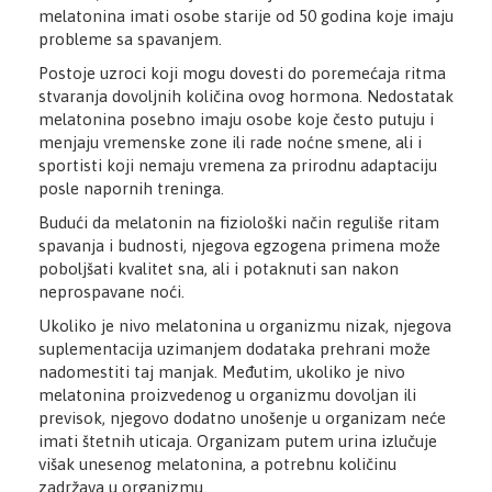
melatonina imati osobe starije od 50 godina koje imaju
probleme sa spavanjem.
Postoje uzroci koji mogu dovesti do poremećaja ritma
stvaranja dovoljnih količina ovog hormona. Nedostatak
melatonina posebno imaju osobe koje često putuju i
menjaju vremenske zone ili rade noćne smene, ali i
sportisti koji nemaju vremena za prirodnu adaptaciju
posle napornih treninga.
Budući da melatonin na fiziološki način reguliše ritam
spavanja i budnosti, njegova egzogena primena može
poboljšati kvalitet sna, ali i potaknuti san nakon
neprospavane noći.
Ukoliko je nivo melatonina u organizmu nizak, njegova
suplementacija uzimanjem dodataka prehrani može
nadomestiti taj manjak. Međutim, ukoliko je nivo
melatonina proizvedenog u organizmu dovoljan ili
previsok, njegovo dodatno unošenje u organizam neće
imati štetnih uticaja. Organizam putem urina izlučuje
višak unesenog melatonina, a potrebnu količinu
zadržava u organizmu.