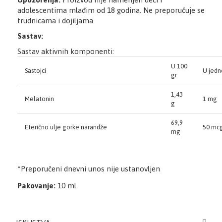
adolescentima mlađim od 18 godina. Ne preporučuje se
trudnicama i dojiljama.
Sastav:
Sastav aktivnih komponenti:
U 100
Sastojci
U jedn
gr
1,43
Melatonin
1 mg
g
69,9
Eterično ulje gorke narandže
50 mc
mg
*Preporučeni dnevni unos nije ustanovljen
​Pakovanje:
10 ml