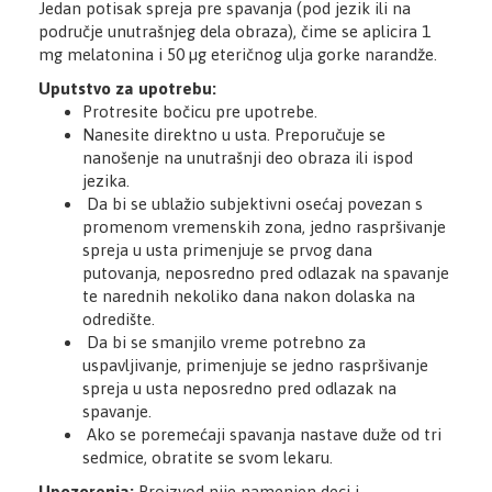
Jedan potisak spreja pre spavanja (pod jezik ili na
područje unutrašnjeg dela obraza), čime se aplicira 1
mg melatonina i 50 µg eteričnog ulja gorke narandže.
Uputstvo za upotrebu:
Protresite bočicu pre upotrebe.
Nanesite direktno u usta. Preporučuje se
nanošenje na unutrašnji deo obraza ili ispod
jezika.
Da bi se ublažio subjektivni osećaj povezan s
promenom vremenskih zona, jedno raspršivanje
spreja u usta primenjuje se prvog dana
putovanja, neposredno pred odlazak na spavanje
te narednih nekoliko dana nakon dolaska na
odredište.
Da bi se smanjilo vreme potrebno za
uspavljivanje, primenjuje se jedno raspršivanje
spreja u usta neposredno pred odlazak na
spavanje.
Ako se poremećaji spavanja nastave duže od tri
sedmice, obratite se svom lekaru.
Upozorenja:
Proizvod nije namenjen deci i