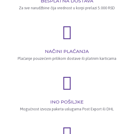
BESPLATNA DOSTAVA
Za sve narudžbine čija vrednost u korpi prelazi 5.000 RSD
NAČINI PLAĆANJA
Plaćanje pouzećem prilikom dostave ili platnim karticama
INO POŠILJKE
Mogućnost izvoza paketa uslugama Post Export ili DHL