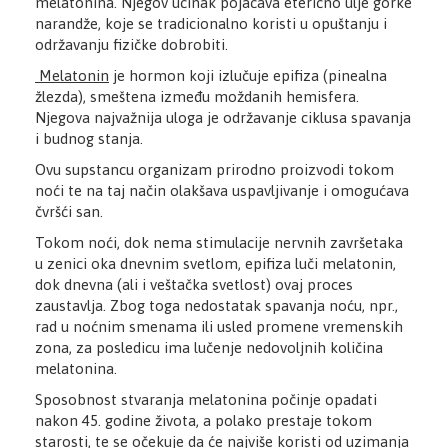
melatonina. Njegov učinak pojačava eterično ulje gorke
narandže, koje se tradicionalno koristi u opuštanju i
održavanju fizičke dobrobiti.
Melatonin
je hormon koji izlučuje epifiza (pinealna
žlezda), smeštena između moždanih hemisfera.
Njegova najvažnija uloga je održavanje ciklusa spavanja
i budnog stanja.
Ovu supstancu organizam prirodno proizvodi tokom
noći te na taj način olakšava uspavljivanje i omogućava
čvršći san.
Tokom noći, dok nema stimulacije nervnih završetaka
u zenici oka dnevnim svetlom, epifiza luči melatonin,
dok dnevna (ali i veštačka svetlost) ovaj proces
zaustavlja. Zbog toga nedostatak spavanja noću, npr.,
rad u noćnim smenama ili usled promene vremenskih
zona, za posledicu ima lučenje nedovoljnih količina
melatonina.
Sposobnost stvaranja melatonina počinje opadati
nakon 45. godine života, a polako prestaje tokom
starosti, te se očekuje da će najviše koristi od uzimanja