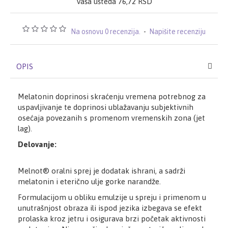
Vaša ušteda 76,72 RSD
Na osnovu 0 recenzija.
-
Napišite recenziju
OPIS
Melatonin doprinosi skraćenju vremena potrebnog za
uspavljivanje te doprinosi ublažavanju subjektivnih
osećaja povezanih s promenom vremenskih zona (jet
lag).
Delovanje:
Melnot® oralni sprej je dodatak ishrani, a sadrži
melatonin i eterično ulje gorke narandže.
Formulacijom u obliku emulzije u spreju i primenom u
unutrašnjost obraza ili ispod jezika izbegava se efekt
prolaska kroz jetru i osigurava brzi početak aktivnosti