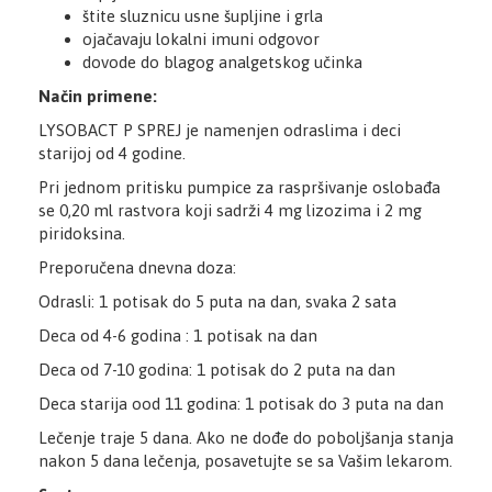
štite sluznicu usne šupljine i grla
ojačavaju lokalni imuni odgovor
dovode do blagog analgetskog učinka
Način primene:
LYSOBACT P SPREJ je namenjen odraslima i deci
starijoj od 4 godine.
Pri jednom pritisku pumpice za raspršivanje oslobađa
se 0,20 ml rastvora koji sadrži 4 mg lizozima i 2 mg
piridoksina.
Preporučena dnevna doza:
Odrasli: 1 potisak do 5 puta na dan, svaka 2 sata
Deca od 4-6 godina : 1 potisak na dan
Deca od 7-10 godina: 1 potisak do 2 puta na dan
Deca starija ood 11 godina: 1 potisak do 3 puta na dan
Lečenje traje 5 dana. Ako ne dođe do poboljšanja stanja
nakon 5 dana lečenja, posavetujte se sa Vašim lekarom.