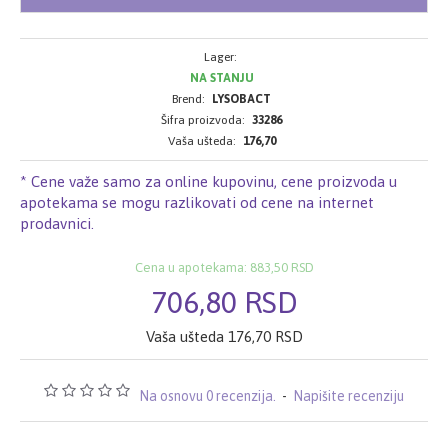
Lager:
NA STANJU
Brend:
LYSOBACT
Šifra proizvoda:
33286
Vaša ušteda:
176,70
* Cene važe samo za online kupovinu, cene proizvoda u
apotekama se mogu razlikovati od cene na internet
prodavnici.
Cena u apotekama: 883,50 RSD
706,80 RSD
Vaša ušteda 176,70 RSD
Na osnovu 0 recenzija.
-
Napišite recenziju