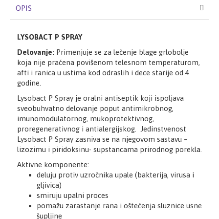
OPIS
LYSOBACT P SPRAY
Delovanje:
Primenjuje se za lečenje blage grlobolje
koja nije praćena povišenom telesnom temperaturom,
afti i ranica u ustima kod odraslih i dece starije od 4
godine.
Lysobact P Spray je oralni antiseptik koji ispoljava
sveobuhvatno delovanje poput antimikrobnog,
imunomodulatornog, mukoprotektivnog,
proregenerativnog i antialergijskog. Jedinstvenost
Lysobact P Spray zasniva se na njegovom sastavu –
lizozimu i piridoksinu- supstancama prirodnog porekla.
Aktivne komponente:
deluju protiv uzročnika upale (bakterija, virusa i
gljivica)
smiruju upalni proces
pomažu zarastanje rana i oštećenja sluznice usne
šupljine