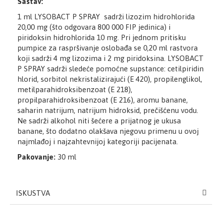
Sastav:
1 ml LYSOBACT P SPRAY sadrži lizozim hidrohlorida
20,00 mg (što odgovara 800 000 FIP jedinica) i
piridoksin hidrohlorida 10 mg. Pri jednom pritisku
pumpice za raspršivanje oslobađa se 0,20 ml rastvora
koji sadrži 4 mg lizozima i 2 mg piridoksina. LYSOBACT
P SPRAY sadrži sledeće pomoćne supstance: cetilpiridin
hlorid, sorbitol nekristalizirajući (E 420), propilenglikol,
metilparahidroksibenzoat (E 218),
propilparahidroksibenzoat (E 216), aromu banane,
saharin natrijum, natrijum hidroksid, prečišćenu vodu.
Ne sadrži alkohol niti šećere a prijatnog je ukusa
banane, što dodatno olakšava njegovu primenu u ovoj
najmlađoj i najzahtevnijoj kategoriji pacijenata.
Pakovanje:
30 ml
ISKUSTVA