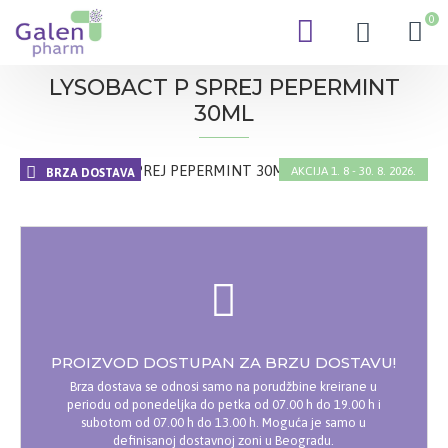
0
LYSOBACT P SPREJ PEPERMINT
30ML
AKCIJA 1. 8 - 30. 8. 2026.
BRZA DOSTAVA
-20 %
PROIZVOD DOSTUPAN ZA BRZU DOSTAVU!
Brza dostava se odnosi samo na porudžbine kreirane u
periodu od ponedeljka do petka od 07.00 h do 19.00 h i
subotom od 07.00 h do 13.00 h. Moguća je samo u
definisanoj dostavnoj zoni u Beogradu.