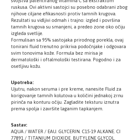
svojstva patentiranog vitamina C sa ekstraktom
ruskusa. Ovi aktivni sastojci su posebno odabrani zbog
njihove ciljane efikasnosti protiv tamnih krugova.
Rezultati su vidljivi odmah i trajno: izgled i površina
tamnih krugova su smanjeni, a predeo zone oko očiju
izgleda svetlije.
Formulisan sa 95% sastojaka prirodnog porekla, ovaj
tonirani fluid trenutno prikriva podočnjake i odgovara
svim tonovima kože. Formula bez mirisa je
dermatološki i oftalmološki testirana. Pogodno i za
osetljivu kožu.
Upotreba:
Ujutru, nakon seruma i pre kreme, nanesite Fluid za
korigovanje tamnih kolutova u količini jednakoj zrnu
pirinča na konturu očiju. Zagladite teksturu iznutra
prema spolja i završite laganim tapkanjem.
Sastav:
AQUA / WATER / EAU. GLYCERIN. C15-19 ALKANE. CI
77891 / TITANIUM DIOXIDE. BUTYLENE GLYCOL.