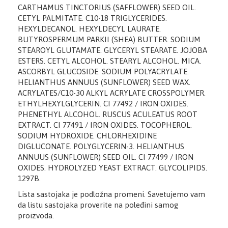
CARTHAMUS TINCTORIUS (SAFFLOWER) SEED OIL.
CETYL PALMITATE. C10-18 TRIGLYCERIDES.
HEXYLDECANOL. HEXYLDECYL LAURATE.
BUTYROSPERMUM PARKII (SHEA) BUTTER. SODIUM
STEAROYL GLUTAMATE. GLYCERYL STEARATE. JOJOBA
ESTERS. CETYL ALCOHOL. STEARYL ALCOHOL. MICA.
ASCORBYL GLUCOSIDE. SODIUM POLYACRYLATE.
HELIANTHUS ANNUUS (SUNFLOWER) SEED WAX.
ACRYLATES/C10-30 ALKYL ACRYLATE CROSSPOLYMER.
ETHYLHEXYLGLYCERIN. CI 77492 / IRON OXIDES.
PHENETHYL ALCOHOL. RUSCUS ACULEATUS ROOT
EXTRACT. CI 77491 / IRON OXIDES. TOCOPHEROL.
SODIUM HYDROXIDE. CHLORHEXIDINE
DIGLUCONATE. POLYGLYCERIN-3. HELIANTHUS
ANNUUS (SUNFLOWER) SEED OIL. CI 77499 / IRON
OXIDES. HYDROLYZED YEAST EXTRACT. GLYCOLIPIDS.
1297B.
Lista sastojaka je podložna promeni. Savetujemo vam
da listu sastojaka proverite na poleđini samog
proizvoda.