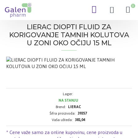
0
LIERAC DIOPTI FLUID ZA
KORIGOVANJE TAMNIH KOLUTOVA
U ZONI OKO OČIJU 15 ML
Lager:
NA STANJU
Brend:
LIERAC
Šifra proizvoda:
39357
Vaša ušteda:
381,04
* Cene važe samo za online kupovinu, cene proizvoda u