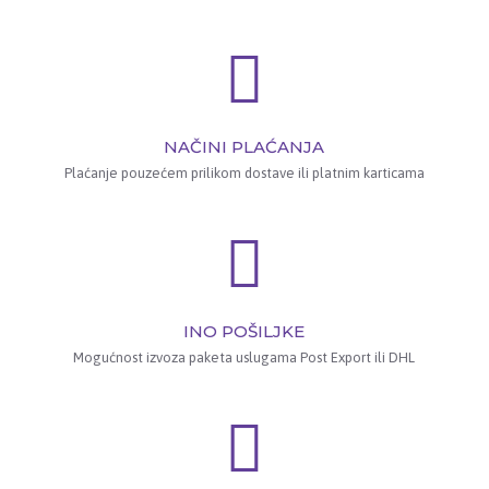
NAČINI PLAĆANJA
Plaćanje pouzećem prilikom dostave ili platnim karticama
INO POŠILJKE
Mogućnost izvoza paketa uslugama Post Export ili DHL